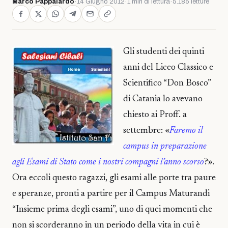
Marco Pappalardo
·
14 Giugno 2012
·
1 min di lettura
·
5.185 letture
Gli studenti dei quinti
anni del Liceo Classico e
Scientifico “Don Bosco”
di Catania lo avevano
chiesto ai Proff. a
settembre: «
Faremo il
campus in preparazione
agli Esami di Stato come i nostri compagni l’anno scorso
?».
Ora eccoli questo ragazzi, gli esami alle porte tra paure
e speranze, pronti a partire per il Campus Maturandi
“Insieme prima degli esami”, uno di quei momenti che
non si scorderanno in un periodo della vita in cui è