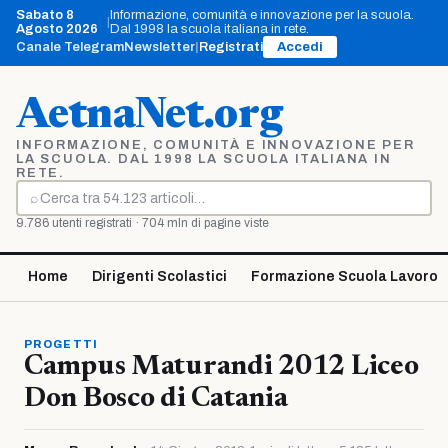
Vai
Sabato 8
Informazione, comunità e innovazione per la scuola.
|
al
Agosto 2026
Dal 1998 la scuola italiana in rete.
contenuto
Canale Telegram
Newsletter
|
Registrati
Accedi
AetnaNet.org
INFORMAZIONE, COMUNITÀ E INNOVAZIONE PER
LA SCUOLA. DAL 1998 LA SCUOLA ITALIANA IN
RETE.
⌕
Cerca
9.786 utenti registrati · 704 mln di pagine viste
Home
Dirigenti Scolastici
Formazione Scuola Lavoro
PROGETTI
Campus Maturandi 2012 Liceo
Don Bosco di Catania