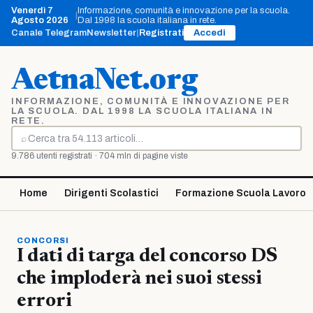
Vai
Venerdì 7
Informazione, comunità e innovazione per la scuola.
|
al
Agosto 2026
Dal 1998 la scuola italiana in rete.
contenuto
Canale Telegram
Newsletter
|
Registrati
Accedi
AetnaNet.org
INFORMAZIONE, COMUNITÀ E INNOVAZIONE PER
LA SCUOLA. DAL 1998 LA SCUOLA ITALIANA IN
RETE.
⌕
Cerca
9.786 utenti registrati · 704 mln di pagine viste
Home
Dirigenti Scolastici
Formazione Scuola Lavoro
CONCORSI
I dati di targa del concorso DS
che imploderà nei suoi stessi
errori