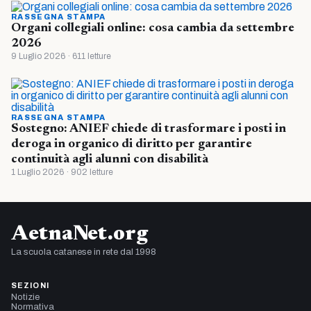
RASSEGNA STAMPA
Organi collegiali online: cosa cambia da settembre
2026
9 Luglio 2026 · 611 letture
RASSEGNA STAMPA
Sostegno: ANIEF chiede di trasformare i posti in
deroga in organico di diritto per garantire
continuità agli alunni con disabilità
1 Luglio 2026 · 902 letture
AetnaNet.org
La scuola catanese in rete dal 1998
SEZIONI
Notizie
Normativa