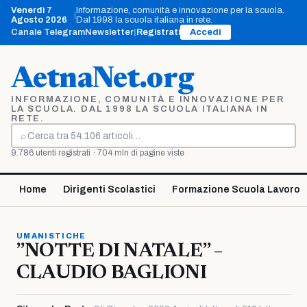
Vai
Venerdì 7
Informazione, comunità e innovazione per la scuola.
|
al
Agosto 2026
Dal 1998 la scuola italiana in rete.
contenuto
Canale Telegram
Newsletter
|
Registrati
Accedi
AetnaNet.org
INFORMAZIONE, COMUNITÀ E INNOVAZIONE PER
LA SCUOLA. DAL 1998 LA SCUOLA ITALIANA IN
RETE.
⌕
Cerca
9.786 utenti registrati · 704 mln di pagine viste
Home
Dirigenti Scolastici
Formazione Scuola Lavoro
UMANISTICHE
”NOTTE DI NATALE” –
CLAUDIO BAGLIONI