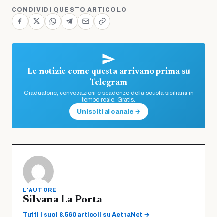
CONDIVIDI QUESTO ARTICOLO
Le notizie come questa arrivano prima su
Telegram
Graduatorie, convocazioni e scadenze della scuola siciliana in
tempo reale. Gratis.
Unisciti al canale →
L'AUTORE
Silvana La Porta
Tutti i suoi 8.560 articoli su AetnaNet →