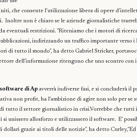
fair use"
niti, che consente l’utilizzazione libera di opere d’intelle
ci. Inoltre non è chiaro se le aziende giornalistiche trarre
a eventuali restrizioni. "Riteniamo che i motori di ricerc
pubblicazioni, indirizzando un traffico importante verso i 
ori di tutto il mondo", ha detto Gabriel Stricker, portavo
settore dell’informazione ritengono che uno scontro con i
 software di Ap
avverrà indiverse fasi, e si concluderà il
tiva non profit, ha l’ambizione di agire non solo per se 
i tutto il settore giornalistico in crisi.Vorrebbe che tutti 
i si unissero allosforzo e utilizzassero il software. E’ poss
 dollari grazie ai titoli delle notizie", ha detto Curley,"Ed