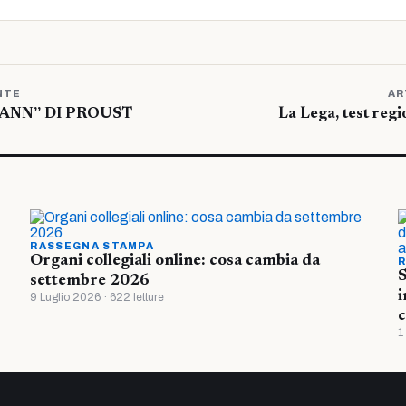
NTE
AR
ANN” DI PROUST
La Lega, test regi
RASSEGNA STAMPA
Organi collegiali online: cosa cambia da
R
S
settembre 2026
i
9 Luglio 2026 · 622 letture
c
1