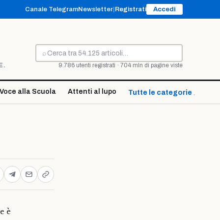
Canale Telegram
Newsletter
|
Registrati
Accedi
⌕
Cerca
E.
9.786 utenti registrati · 704 mln di pagine viste
Voce alla Scuola
Attenti al lupo
Tutte le categorie ↓
e è