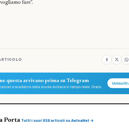
vogliamo fare".
ARTICOLO
ome questa arrivano prima su Telegram
Unisciti 
azioni e scadenze della scuola siciliana in tempo reale. Gratis.
a Porta
Tutti i suoi 938 articoli su AetnaNet →