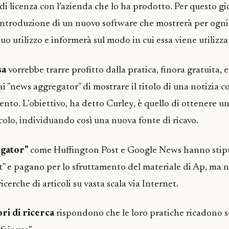
di licenza con l’azienda che lo ha prodotto. Per questo gi
ntroduzione di un nuovo software che mostrerà per ogni 
l suo utilizzo e informerà sul modo in cui essa viene utilizza
sa
vorrebbe trarre profitto dalla pratica, finora gratuita, 
ai "news aggregator" di mostrare il titolo di una notizia c
imento. L’obiettivo, ha detto Curley, è quello di ottenere
icolo, individuando così una nuova fonte di ricavo.
egator"
come Huffington Post e Google News hanno stipu
" e pagano per lo sfruttamento del materiale di Ap, ma 
ricerche di articoli su vasta scala via Internet.
ori di ricerca
rispondono che le loro pratiche ricadono so