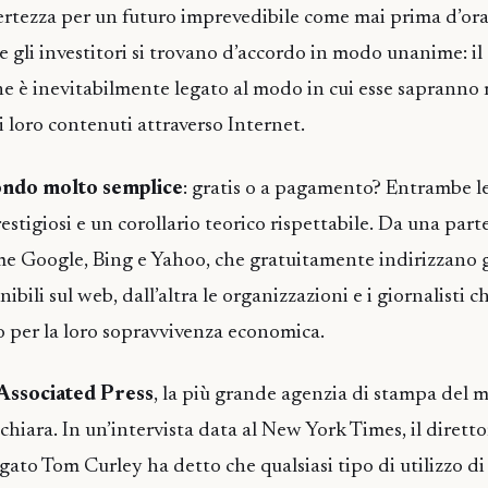
certezza per un futuro imprevedibile come mai prima d’ora
 e gli investitori si trovano d’accordo in modo unanime: il
he è inevitabilmente legato al modo in cui esse sapranno 
i loro contenuti attraverso Internet.
fondo molto semplice
: gratis o a pagamento? Entrambe le
stigiosi e un corollario teorico rispettabile. Da una parte
me Google, Bing e Yahoo, che gratuitamente indirizzano g
ibili sul web, dall’altra le organizzazioni e i giornalisti ch
per la loro sopravvivenza economica.
 Associated Press
, la più grande agenzia di stampa del 
chiara. In un’intervista data al New York Times, il dirett
ato Tom Curley ha detto che qualsiasi tipo di utilizzo di