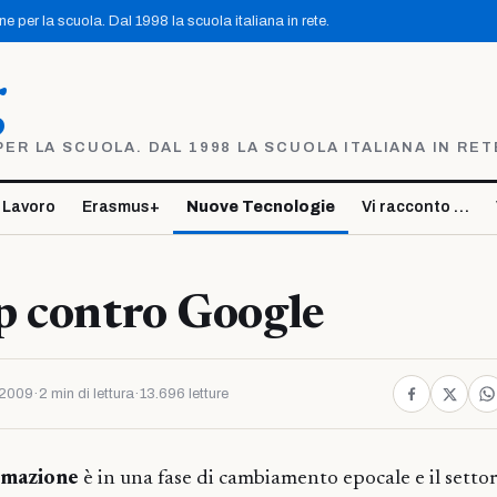
 per la scuola. Dal 1998 la scuola italiana in rete.
g
R LA SCUOLA. DAL 1998 LA SCUOLA ITALIANA IN RET
 Lavoro
Erasmus+
Nuove Tecnologie
Vi racconto …
p contro Google
 2009
·
2 min di lettura
·
13.696 letture
rmazione
è in una fase di cambiamento epocale e il settor