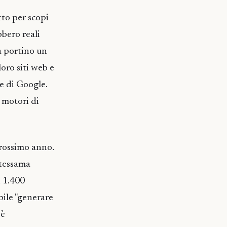
tto per scopi
bbero reali
a portino un
loro siti web e
ce di Google.
 motori di
 prossimo anno.
stessama
i 1.400
ibile "generare
 è