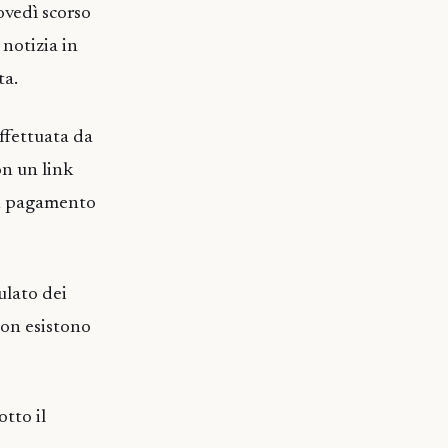
ovedì scorso
notizia in
ta.
effettuata da
on un link
 un pagamento
lato dei
non esistono
tto il