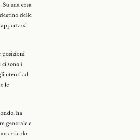
. Su una cosa
 destino delle
rapportarsi
 posizioni
 ci sono i
li utenti ad
e le
mondo, ha
ore generale e
 un articolo