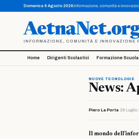
Vai
Domenica 9 Agosto 2026
|
Informazione, comunità e innovazione
al
contenuto
AetnaNet.or
INFORMAZIONE, COMUNITÀ E INNOVAZIONE PE
Home
Dirigenti Scolastici
Formazione Scuola
NUOVE TECNOLOGIE
News: A
Piero La Porta
·
29 Luglio
Il mondo dell’info