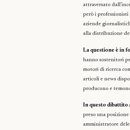
attraversato dall’in
però i professionisti
aziende giornalistic
alla distribuzione de
La questione è in 
hanno sostenitori pre
motori di ricerca co
articoli e news dispon
producono e temono 
In questo dibattito
preso una posizione 
amministratore deleg