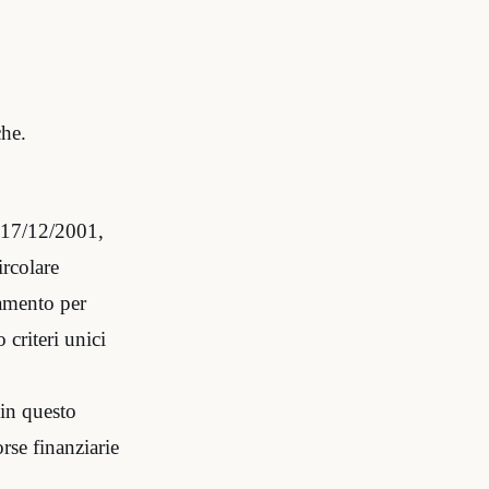
che.
l 17/12/2001,
ircolare
iamento per
 criteri unici
 in questo
orse finanziarie