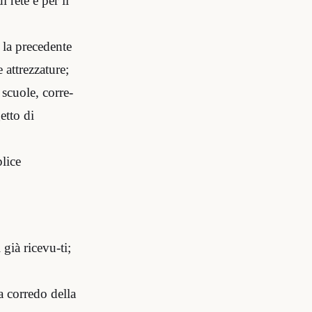
 rete e per il
 la precedente
 attrezzature;
 scuole, corre-
etto di
plice
 già ricevu-ti;
 a corredo della