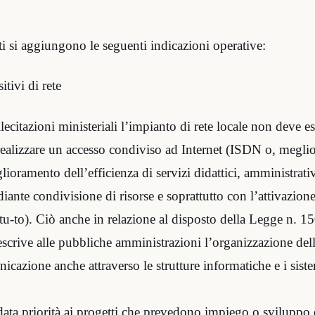
ati si aggiungono le seguenti indicazioni operative:
tivi di rete
llecitazioni ministeriali l’impianto di rete locale non deve e
realizzare un accesso condiviso ad Internet (ISDN o, megl
glioramento dell’efficienza di servizi didattici, amministrativ
nte condivisione di risorse e soprattutto con l’attivazione
titu-to). Ciò anche in relazione al disposto della Legge n. 1
crive alle pubbliche amministrazioni l’organizzazione delle
cazione anche attraverso le strutture informatiche e i siste
data priorità ai progetti che prevedono impiego o sviluppo