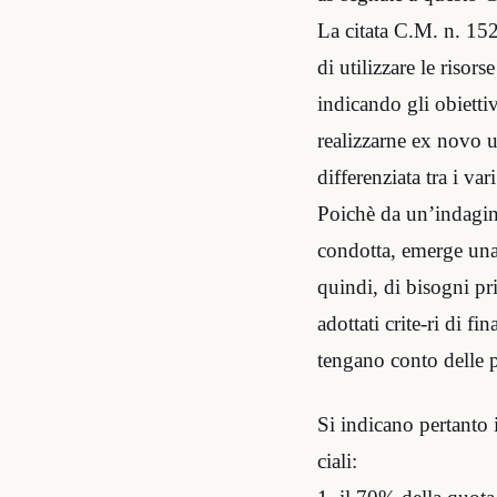
La citata C.M. n. 152
di utilizzare le risors
indicando gli obiettiv
realizzarne ex novo u
differenziata tra i var
Poichè da un’indagine
condotta, emerge una 
quindi, di bisogni pr
adottati crite-ri di f
tengano conto delle p
Si indicano pertanto i
ciali: