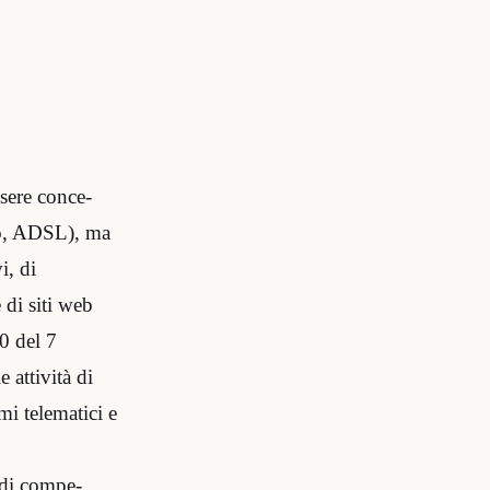
ssere conce-
io, ADSL), ma
i, di
 di siti web
50 del 7
 attività di
mi telematici e
 di compe-