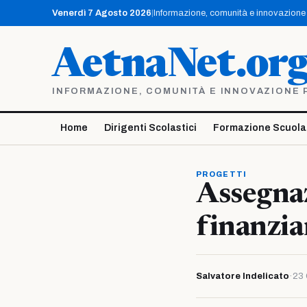
Vai
Venerdì 7 Agosto 2026
|
Informazione, comunità e innovazione p
al
contenuto
AetnaNet.or
INFORMAZIONE, COMUNITÀ E INNOVAZIONE PE
Home
Dirigenti Scolastici
Formazione Scuola
PROGETTI
Assegnaz
finanzi
Salvatore Indelicato
·
23 