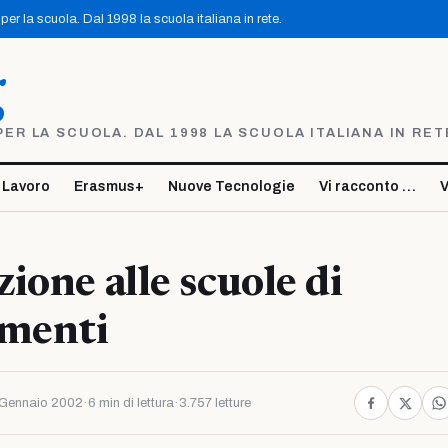
er la scuola. Dal 1998 la scuola italiana in rete.
g
R LA SCUOLA. DAL 1998 LA SCUOLA ITALIANA IN RET
 Lavoro
Erasmus+
Nuove Tecnologie
Vi racconto …
V
ione alle scuole di
amenti
Gennaio 2002
·
6 min di lettura
·
3.757 letture