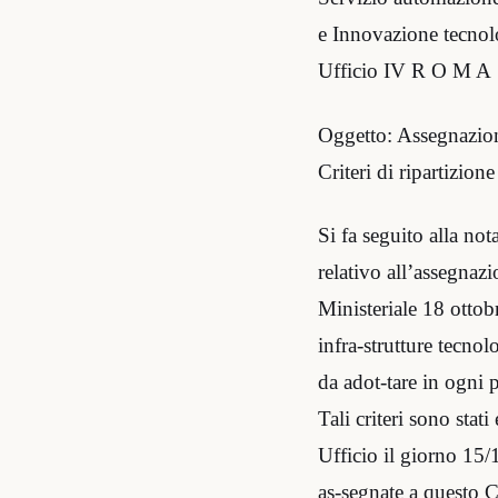
e Innovazione tecnol
Ufficio IV R O M A
Oggetto: Assegnazione
Criteri di ripartizione
Si fa seguito alla no
relativo all’assegnazi
Ministeriale 18 ottob
infra-strutture tecnol
da adot-tare in ogni 
Tali criteri sono stat
Ufficio il giorno 15/1
as-segnate a questo C