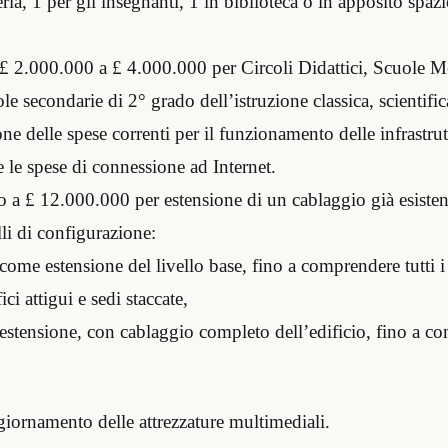
eria, 1 per gli insegnanti, 1 in biblioteca o in apposito spaz
 2.000.000 a £ 4.000.000 per Circoli Didattici, Scuole Med
e secondarie di 2° grado dell’istruzione classica, scientific
ione delle spese correnti per il funzionamento delle infrastru
e le spese di connessione ad Internet.
o a £ 12.000.000 per estensione di un cablaggio già esiste
lli di configurazione:
come estensione del livello base, fino a comprendere tutti i 
ci attigui e sedi staccate,
estensione, con cablaggio completo dell’edificio, fino a c
iornamento delle attrezzature multimediali.