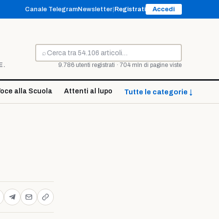
Canale Telegram
Newsletter
|
Registrati
Accedi
⌕
Cerca
E.
9.786 utenti registrati · 704 mln di pagine viste
oce alla Scuola
Attenti al lupo
Tutte le categorie ↓