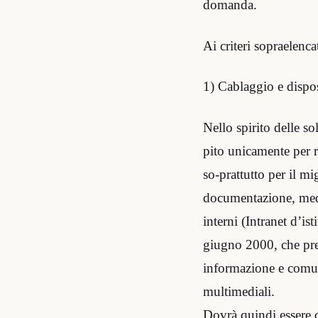
domanda.
Ai criteri sopraelenc
1) Cablaggio e disposi
Nello spirito delle so
pito unicamente per 
so-prattutto per il mi
documentazione, media
interni (Intranet d’is
giugno 2000, che pres
informazione e comuni
multimediali.
Dovrà quindi essere 