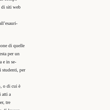
 di siti web
ll’esauri-
one di quelle
esta per un
 e in se-
i studenti, per
 o di cui è
 atti a
r, tre