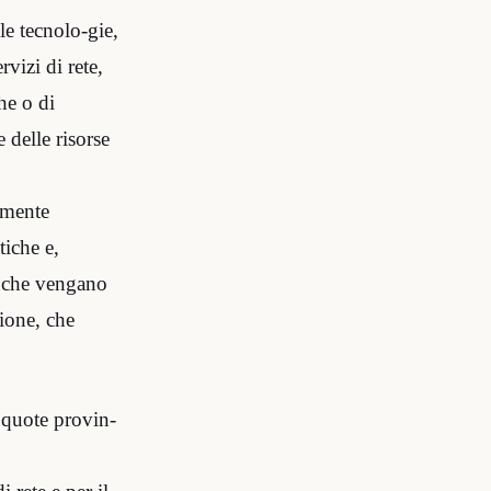
le tecnolo-gie,
rvizi di rete,
he o di
 delle risorse
amente
tiche e,
no che vengano
gione, che
e quote provin-