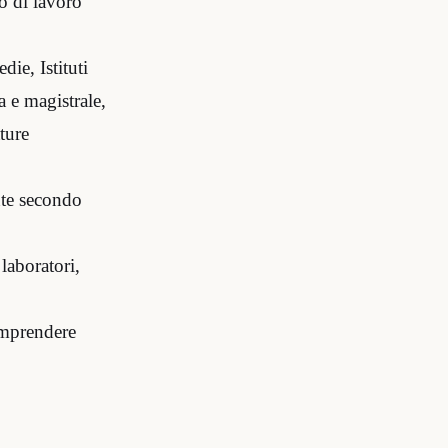
io di lavoro
ie, Istituti
a e magistrale,
tture
nte secondo
laboratori,
omprendere