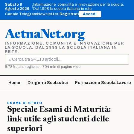
Vai
Sabato 8
Informazione, comunità e innovazione per la scuola.
|
al
Agosto 2026
Dal 1998 la scuola italiana in rete.
contenuto
Canale Telegram
Newsletter
|
Registrati
Accedi
AetnaNet.org
INFORMAZIONE, COMUNITÀ E INNOVAZIONE PER
LA SCUOLA. DAL 1998 LA SCUOLA ITALIANA IN
RETE.
⌕
Cerca
9.786 utenti registrati · 704 mln di pagine viste
Home
Dirigenti Scolastici
Formazione Scuola Lavoro
ESAME DI STATO
Speciale Esami di Maturità:
link utile agli studenti delle
superiori