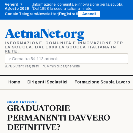
Vai
Venerdì 7
Informazione, comunità e innovazione per la scuola.
|
al
Agosto 2026
Dal 1998 la scuola italiana in rete.
contenuto
Canale Telegram
Newsletter
|
Registrati
Accedi
AetnaNet.org
INFORMAZIONE, COMUNITÀ E INNOVAZIONE PER
LA SCUOLA. DAL 1998 LA SCUOLA ITALIANA IN
RETE.
⌕
Cerca
9.786 utenti registrati · 704 mln di pagine viste
Home
Dirigenti Scolastici
Formazione Scuola Lavoro
GRADUATORIE
GRADUATORIE
PERMANENTI DAVVERO
DEFINITIVE?