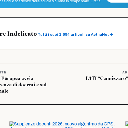
azioni e scadenze della scuola siciliana in tempo reale. Gratis.
re Indelicato
Tutti i suoi 1.694 articoli su AetnaNet →
NTE
AR
Europea avvia
L’ITI “Cannizzaro” 
renza di docenti e sul
nale