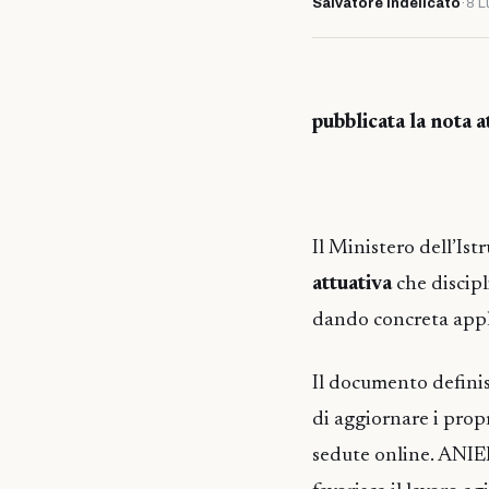
Salvatore Indelicato
·
8 L
pubblicata la nota 
Il Ministero dell’Ist
attuativa
che discipl
dando concreta appli
Il documento definisc
di aggiornare i prop
sedute online. ANIE