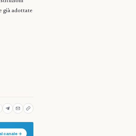
istituzioni
e già adottate
al canale →