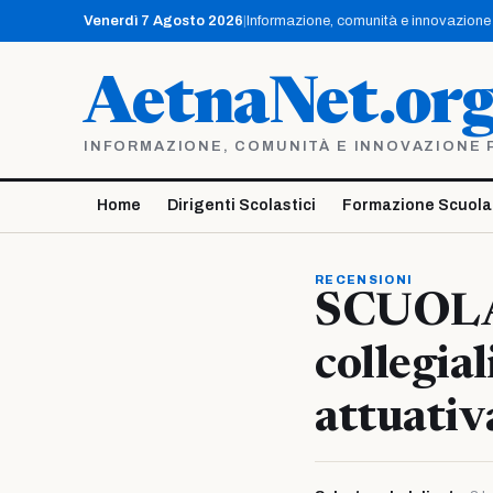
Vai
Venerdì 7 Agosto 2026
|
Informazione, comunità e innovazione p
al
contenuto
AetnaNet.or
INFORMAZIONE, COMUNITÀ E INNOVAZIONE PE
Home
Dirigenti Scolastici
Formazione Scuola
RECENSIONI
SCUOLA 
collegial
attuativ