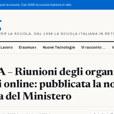
er la scuola. Dal 1998 la scuola italiana in rete.
g
R LA SCUOLA. DAL 1998 LA SCUOLA ITALIANA IN RET
 Lavoro
Erasmus+
Nuove Tecnologie
Vi racconto …
V
– Riunioni degli organ
i online: pubblicata la n
a del Ministero