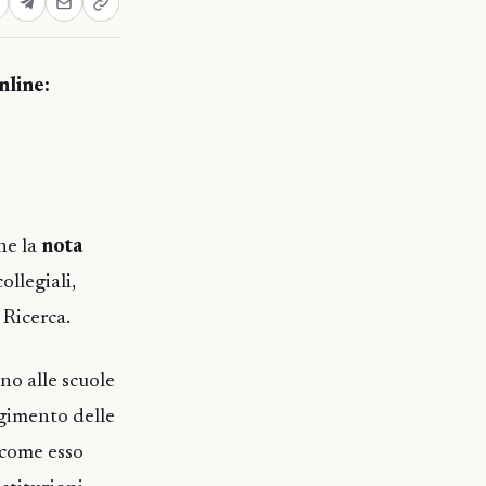
nline:
che la
nota
ollegiali,
 Ricerca.
no alle scuole
lgimento delle
 come esso