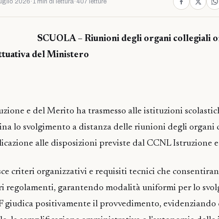
uglio 2026
·
1 min di lettura
·
407 letture
SCUOLA – Riunioni degli organi collegiali o
attuativa del Ministero
ruzione e del Merito ha trasmesso alle istituzioni scolasti
ina lo svolgimento a distanza delle riunioni degli organi c
cazione alle disposizioni previste dal CCNL Istruzione e
e criteri organizzativi e requisiti tecnici che consentiran
ri regolamenti, garantendo modalità uniformi per lo svo
F giudica positivamente il provvedimento, evidenziando