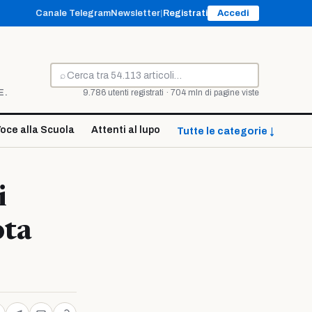
Canale Telegram
Newsletter
|
Registrati
Accedi
⌕
Cerca
E.
9.786 utenti registrati · 704 mln di pagine viste
oce alla Scuola
Attenti al lupo
Tutte le categorie ↓
i
ota