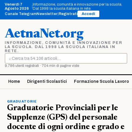
Vai
Venerdì 7
Informazione, comunità e innovazione per la scuola.
|
al
Agosto 2026
Dal 1998 la scuola italiana in rete.
contenuto
Canale Telegram
Newsletter
|
Registrati
Accedi
AetnaNet.org
INFORMAZIONE, COMUNITÀ E INNOVAZIONE PER
LA SCUOLA. DAL 1998 LA SCUOLA ITALIANA IN
RETE.
⌕
Cerca
9.786 utenti registrati · 704 mln di pagine viste
Home
Dirigenti Scolastici
Formazione Scuola Lavoro
GRADUATORIE
Graduatorie Provinciali per le
Supplenze (GPS) del personale
docente di ogni ordine e grado e