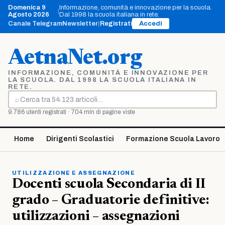
Vai
Domenica 9
Informazione, comunità e innovazione per la scuola.
|
al
Agosto 2026
Dal 1998 la scuola italiana in rete.
contenuto
Canale Telegram
Newsletter
|
Registrati
Accedi
AetnaNet.org
INFORMAZIONE, COMUNITÀ E INNOVAZIONE PER
LA SCUOLA. DAL 1998 LA SCUOLA ITALIANA IN
RETE.
⌕
Cerca
9.786 utenti registrati · 704 mln di pagine viste
Home
Dirigenti Scolastici
Formazione Scuola Lavoro
UTILIZZAZIONE E ASSEGNAZIONE
Docenti scuola Secondaria di II
grado – Graduatorie definitive:
utilizzazioni – assegnazioni