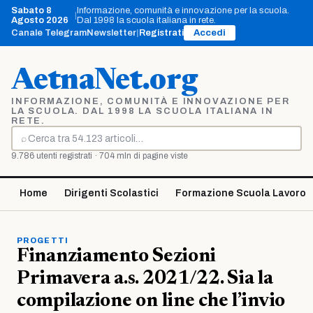
Vai
Sabato 8
Informazione, comunità e innovazione per la scuola.
|
al
Agosto 2026
Dal 1998 la scuola italiana in rete.
contenuto
Canale Telegram
Newsletter
|
Registrati
Accedi
AetnaNet.org
INFORMAZIONE, COMUNITÀ E INNOVAZIONE PER
LA SCUOLA. DAL 1998 LA SCUOLA ITALIANA IN
RETE.
⌕
Cerca
9.786 utenti registrati · 704 mln di pagine viste
Home
Dirigenti Scolastici
Formazione Scuola Lavoro
PROGETTI
Finanziamento Sezioni
Primavera a.s. 2021/22. Sia la
compilazione on line che l’invio