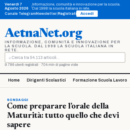
Vai
Venerdì 7
Informazione, comunità e innovazione per la scuola.
|
al
Agosto 2026
Dal 1998 la scuola italiana in rete.
contenuto
Canale Telegram
Newsletter
|
Registrati
Accedi
AetnaNet.org
INFORMAZIONE, COMUNITÀ E INNOVAZIONE PER
LA SCUOLA. DAL 1998 LA SCUOLA ITALIANA IN
RETE.
⌕
Cerca
9.786 utenti registrati · 704 mln di pagine viste
Home
Dirigenti Scolastici
Formazione Scuola Lavoro
SONDAGGI
Come preparare l’orale della
Maturità: tutto quello che devi
sapere