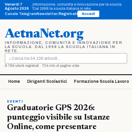
Vai
Venerdì 7
Informazione, comunità e innovazione per la scuola.
|
al
Agosto 2026
Dal 1998 la scuola italiana in rete.
contenuto
Canale Telegram
Newsletter
|
Registrati
Accedi
AetnaNet.org
INFORMAZIONE, COMUNITÀ E INNOVAZIONE PER
LA SCUOLA. DAL 1998 LA SCUOLA ITALIANA IN
RETE.
⌕
Cerca
9.786 utenti registrati · 704 mln di pagine viste
Home
Dirigenti Scolastici
Formazione Scuola Lavoro
EVENTI
Graduatorie GPS 2026:
punteggio visibile su Istanze
Online, come presentare