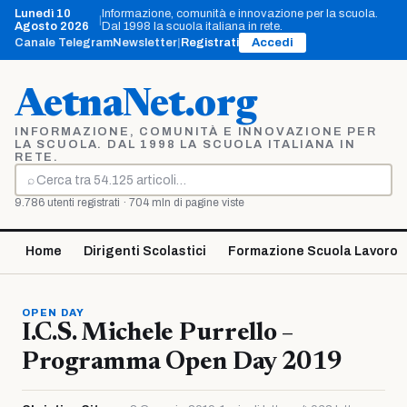
Vai
Lunedì 10
Informazione, comunità e innovazione per la scuola.
|
al
Agosto 2026
Dal 1998 la scuola italiana in rete.
contenuto
Canale Telegram
Newsletter
|
Registrati
Accedi
AetnaNet.org
INFORMAZIONE, COMUNITÀ E INNOVAZIONE PER
LA SCUOLA. DAL 1998 LA SCUOLA ITALIANA IN
RETE.
⌕
Cerca
9.786 utenti registrati · 704 mln di pagine viste
Home
Dirigenti Scolastici
Formazione Scuola Lavoro
OPEN DAY
I.C.S. Michele Purrello –
Programma Open Day 2019