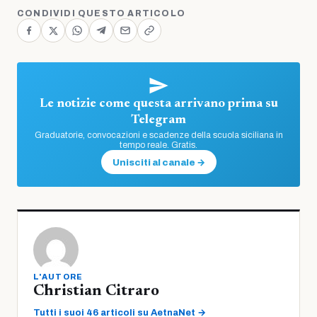
CONDIVIDI QUESTO ARTICOLO
Le notizie come questa arrivano prima su
Telegram
Graduatorie, convocazioni e scadenze della scuola siciliana in
tempo reale. Gratis.
Unisciti al canale →
L'AUTORE
Christian Citraro
Tutti i suoi 46 articoli su AetnaNet →