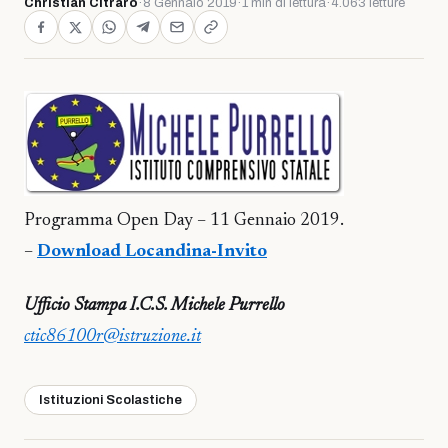
Christian Citraro
·
8 Gennaio 2019
·
1 min di lettura
·
4.063 letture
Programma Open Day – 11 Gennaio 2019.
–
Download Locandina-Invito
Ufficio Stampa I.C.S. Michele Purrello
ctic86100r@istruzione.it
Istituzioni Scolastiche