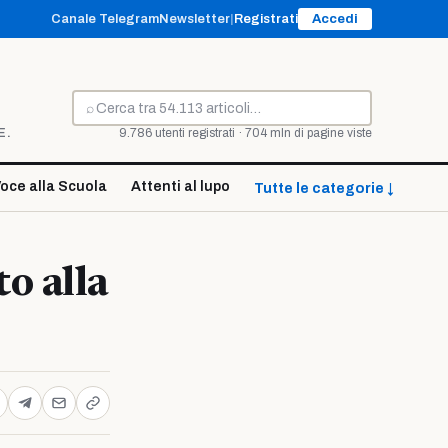
Canale Telegram
Newsletter
|
Registrati
Accedi
⌕
Cerca
E.
9.786 utenti registrati · 704 mln di pagine viste
oce alla Scuola
Attenti al lupo
Tutte le categorie ↓
o alla