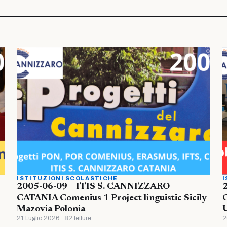
ISTITUZIONI SCOLASTICHE
I
2005-06-09 – ITIS S. CANNIZZARO
CATANIA Comenius 1 Project linguistic Sicily
Mazovia Polonia
U
21 Luglio 2026 · 82 letture
2