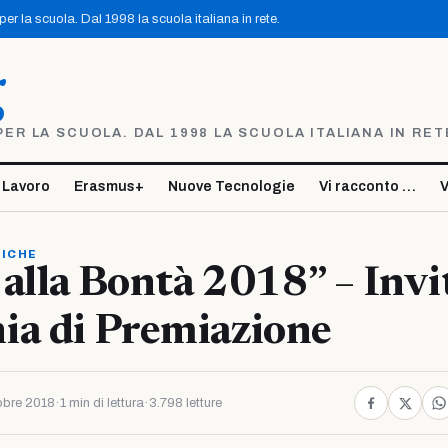
r la scuola. Dal 1998 la scuola italiana in rete.
g
R LA SCUOLA. DAL 1998 LA SCUOLA ITALIANA IN RET
 Lavoro
Erasmus+
Nuove Tecnologie
Vi racconto …
V
TICHE
alla Bontà 2018” – Invit
ia di Premiazione
obre 2018
·
1 min di lettura
·
3.798 letture