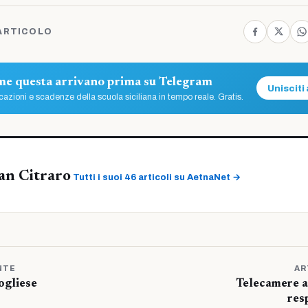
ARTICOLO
ome questa arrivano prima su Telegram
Unisciti 
azioni e scadenze della scuola siciliana in tempo reale. Gratis.
an Citraro
Tutti i suoi 46 articoli su AetnaNet →
NTE
AR
ogliese
Telecamere a 
res