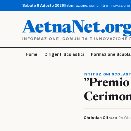
Vai
Sabato 8 Agosto 2026
|
Informazione, comunità e innovazione pe
al
contenuto
AetnaNet.or
INFORMAZIONE, COMUNITÀ E INNOVAZIONE PE
Home
Dirigenti Scolastici
Formazione Scuola
ISTITUZIONI SCOLAS
”Premio 
Cerimon
Christian Citraro
·
24 Ott