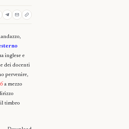
Randazzo,
esterno
a inglese e
ne dei docenti
o pervenire,
16
a mezzo
dirizzo
il timbro