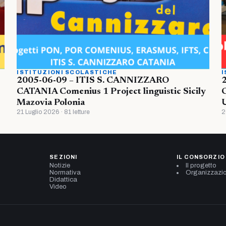
ISTITUZIONI SCOLASTICHE
I
2005-06-09 – ITIS S. CANNIZZARO
CATANIA Comenius 1 Project linguistic Sicily
Mazovia Polonia
U
21 Luglio 2026 · 81 letture
2
SEZIONI
IL CONSORZIO
Notizie
Il progetto
Normativa
Organizzazi
Didattica
Video