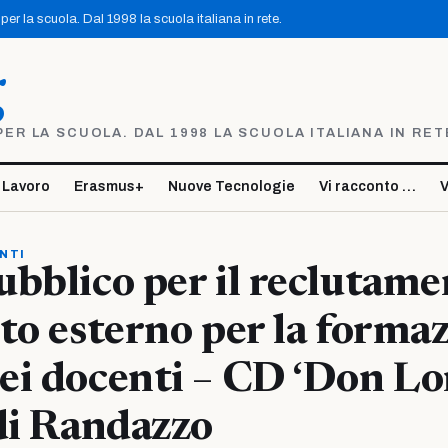
er la scuola. Dal 1998 la scuola italiana in rete.
g
R LA SCUOLA. DAL 1998 LA SCUOLA ITALIANA IN RET
 Lavoro
Erasmus+
Nuove Tecnologie
Vi racconto …
V
NTI
bblico per il reclutame
to esterno per la forma
ei docenti – CD ‘Don L
di Randazzo