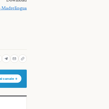
Download
o Madrelingua
al canale →