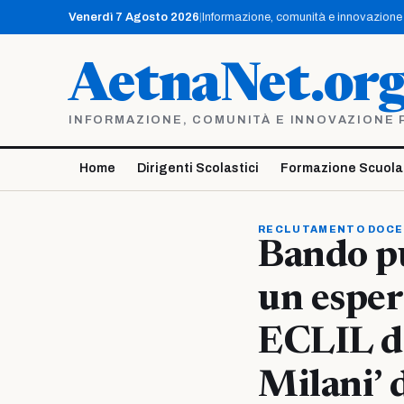
Vai
Venerdì 7 Agosto 2026
|
Informazione, comunità e innovazione p
al
contenuto
AetnaNet.or
INFORMAZIONE, COMUNITÀ E INNOVAZIONE PE
Home
Dirigenti Scolastici
Formazione Scuola
RECLUTAMENTO DOCE
Bando pu
un esper
ECLIL d
Milani’ 