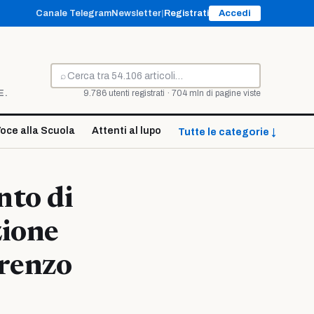
Canale Telegram
Newsletter
|
Registrati
Accedi
⌕
Cerca
E.
9.786 utenti registrati · 704 mln di pagine viste
oce alla Scuola
Attenti al lupo
Tutte le categorie ↓
nto di
zione
orenzo