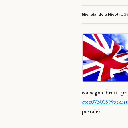
Michelangelo Nicotra
·
28
consegna diretta pres
ctee073005@pec.istr
postale).