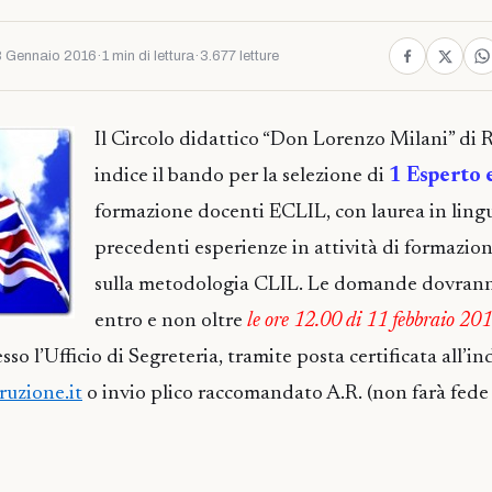
 Gennaio 2016
·
1 min di lettura
·
3.677 letture
Il Circolo didattico “Don Lorenzo Milani” di 
indice il bando per la selezione di
1 Esperto 
formazione docenti ECLIL, con laurea in lingu
precedenti esperienze in attività di formazio
sulla metodologia CLIL. Le domande dovrann
entro e non oltre
le ore 12.00 di 11 febbraio 20
so l’Ufficio di Segreteria, tramite posta certificata all’in
uzione.it
o invio plico raccomandato A.R. (non farà fede 