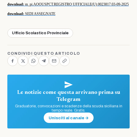
download:
m_pi.AOOUSPCT.REGISTRO UFFICIALE(U).0023817.03-09-2025
download:
SEDI ASSEGNATE
Ufficio Scolastico Provinciale
CONDIVIDI QUESTO ARTICOLO
Le notizie come questa arrivano prima su
Telegram
Graduatorie, convocazioni e scadenze della scuola siciliana in
tempo reale. Gratis.
Unisciti al canale →