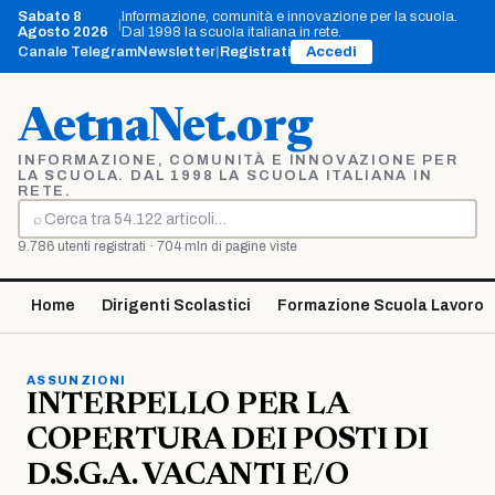
Vai
Sabato 8
Informazione, comunità e innovazione per la scuola.
|
al
Agosto 2026
Dal 1998 la scuola italiana in rete.
contenuto
Canale Telegram
Newsletter
|
Registrati
Accedi
AetnaNet.org
INFORMAZIONE, COMUNITÀ E INNOVAZIONE PER
LA SCUOLA. DAL 1998 LA SCUOLA ITALIANA IN
RETE.
⌕
Cerca
9.786 utenti registrati · 704 mln di pagine viste
Home
Dirigenti Scolastici
Formazione Scuola Lavoro
ASSUNZIONI
INTERPELLO PER LA
COPERTURA DEI POSTI DI
D.S.G.A. VACANTI E/O