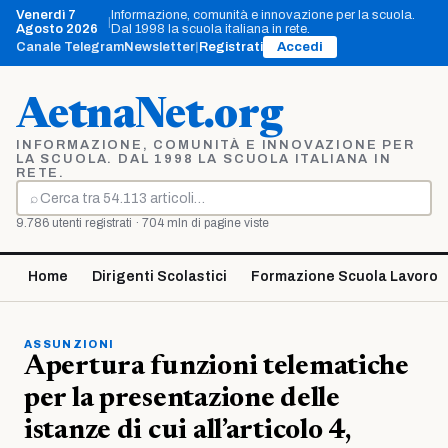
Vai
Venerdì 7
Informazione, comunità e innovazione per la scuola.
|
al
Agosto 2026
Dal 1998 la scuola italiana in rete.
contenuto
Canale Telegram
Newsletter
|
Registrati
Accedi
AetnaNet.org
INFORMAZIONE, COMUNITÀ E INNOVAZIONE PER
LA SCUOLA. DAL 1998 LA SCUOLA ITALIANA IN
RETE.
⌕
Cerca
9.786 utenti registrati · 704 mln di pagine viste
Home
Dirigenti Scolastici
Formazione Scuola Lavoro
ASSUNZIONI
Apertura funzioni telematiche
per la presentazione delle
istanze di cui all’articolo 4,