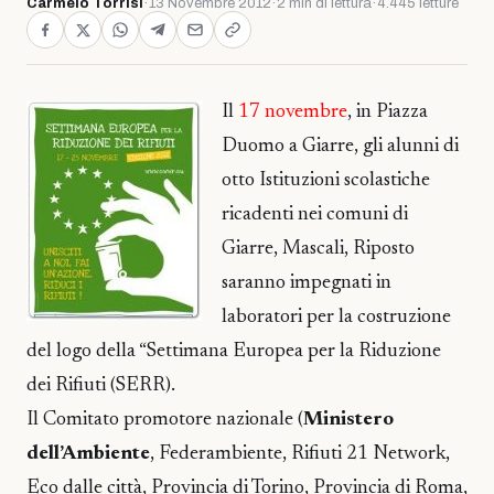
Carmelo Torrisi
·
13 Novembre 2012
·
2 min di lettura
·
4.445 letture
Il
17 novembre
, in Piazza
Duomo a Giarre, gli alunni di
otto Istituzioni scolastiche
ricadenti nei comuni di
Giarre, Mascali, Riposto
saranno impegnati in
laboratori per la costruzione
del logo della “Settimana Europea per la Riduzione
dei Rifiuti (SERR).
Il Comitato promotore nazionale (
Ministero
dell’Ambiente
, Federambiente, Rifiuti 21 Network,
Eco dalle città, Provincia di Torino, Provincia di Roma,