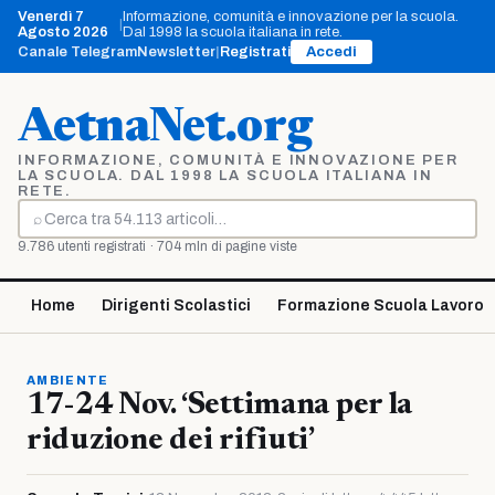
Vai
Venerdì 7
Informazione, comunità e innovazione per la scuola.
|
al
Agosto 2026
Dal 1998 la scuola italiana in rete.
contenuto
Canale Telegram
Newsletter
|
Registrati
Accedi
AetnaNet.org
INFORMAZIONE, COMUNITÀ E INNOVAZIONE PER
LA SCUOLA. DAL 1998 LA SCUOLA ITALIANA IN
RETE.
⌕
Cerca
9.786 utenti registrati · 704 mln di pagine viste
Home
Dirigenti Scolastici
Formazione Scuola Lavoro
AMBIENTE
17-24 Nov. ‘Settimana per la
riduzione dei rifiuti’