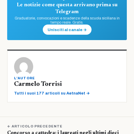
Le notizie come questa arrivano prima su
Telegram
Graduatorie, convocazioni e scadenze della scuola siciliana in
tempo reale. Gratis.
Unisciti al canale →
L'AUTORE
Carmelo Torrisi
Tutti i suoi 177 articoli su AetnaNet →
← ARTICOLO PRECEDENTE
Concorso a cattedra: i laureati negli ultimi dieci