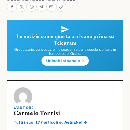
Le notizie come questa arrivano prima su
Telegram
Graduatorie, convocazioni e scadenze della scuola siciliana in
tempo reale. Gratis.
Unisciti al canale →
L'AUTORE
Carmelo Torrisi
Tutti i suoi 177 articoli su AetnaNet →