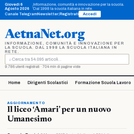
Vai
Giovedì 6
Informazione, comunità e innovazione per la scuola.
|
al
Agosto 2026
Dal 1998 la scuola italiana in rete.
contenuto
Canale Telegram
Newsletter
|
Registrati
Accedi
AetnaNet.org
INFORMAZIONE, COMUNITÀ E INNOVAZIONE PER
LA SCUOLA. DAL 1998 LA SCUOLA ITALIANA IN
RETE.
⌕
Cerca
9.786 utenti registrati · 704 mln di pagine viste
Home
Dirigenti Scolastici
Formazione Scuola Lavoro
AGGIORNAMENTO
Il liceo ‘Amari’ per un nuovo
Umanesimo