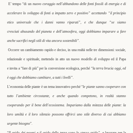
E’ tempo “di un
nuovo coraggio nell’abbandono delle fonti fossili di energia e di
accelerare lo sviluppo di fonti a impatto zero e positivo” accettando “il principio
etico universale che i danni vanno riparati”, e che dunque “se siamo
cresciuti
abusando del pianeta e dell’atmosfera, oggi dobbiamo imparare a fare
anche sacrifici negli stili di vita ancora sostenibili
”.
Occorre un cambiamento rapido e deciso, in una realtà nelle tre dimensioni: sociale,
relazionale e spirituale, mettendo in atto un
nuovo modello di sviluppo
ed il Papa
e invita a “fare di più” per la conversione ecologica, perché “
la terra brucia oggi, ed
è oggi che dobbiamo cambiare, a tutti i livelli”
.
L’economia delle piante è un tema innovativo perché “
le piante sanno cooperare con
tutto l’ambiente circostante, e anche quando competono,
in realtà stanno
cooperando per il bene dell’ecosistema. Impariamo dalla mitezza delle piante
: la
loro umiltà e il loro silenzio possono offrirci uno stile diverso di cui abbiamo
urgente bisogno
”.
“
Il grido dei poveri e il grido della terra sono lo stesso grido”,
e lavorare per
la