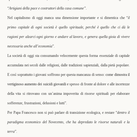
“
Artigiani della pace e costruttori della casa comune
”.
Nel capitalismo di oggi manca una dimensione importante e si dimentica che “
il
primo capitale di ogni società è quello spirituale, perché è quello che ci dà le
ragioni per alzarci ogni giorno e andare al lavoro, e genera quella gioia di vivere
necessaria anche all’economia
”.
La società di oggi
sta consumando velocemente questa forma essenziale di capitale
accumulata nei secoli dalle religioni, dalle tradizioni sapienziali
, dalla pietà popolare.
E così soprattutto i giovani soffrono per questa mancanza di senso:
come dimostra il
vertiginoso aumento dei suicidi giovanili e
spesso di fronte al dolore e alle incertezze
della vita si ritrovano con un’anima impoverita di risorse spirituali per elaborare
sofferenze, frustrazioni, delusioni e lutti”.
Per
Papa Francesco
non si può parlare di transizione ecologica, e restare “
dentro il
paradigma economico del Novecento, che ha depredato le risorse naturali e la
terra
”.