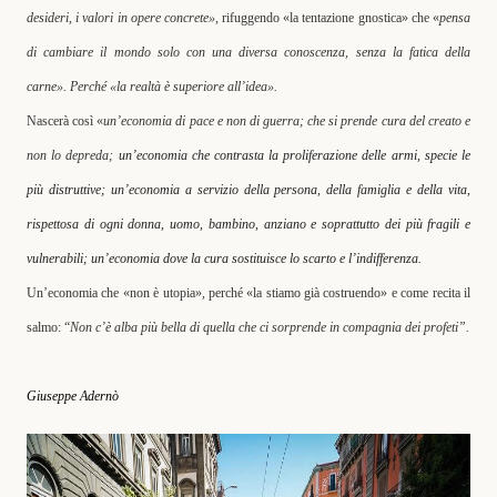
desideri, i valori in opere concrete»,
rifuggendo «la tentazione gnostica» che «
pensa
di cambiare il mondo solo con una diversa conoscenza, senza la fatica della
carne». Perché «la realtà è superiore all’idea».
Nascerà così «
un’economia di pace e non di guerra; che si prende cura del creato e
non lo depreda;
un’economia che contrasta la proliferazione delle armi, specie le
più distruttive; un’economia a servizio della persona, della famiglia e della vita,
rispettosa di ogni donna, uomo, bambino, anziano e soprattutto dei più fragili e
vulnerabili; un’economia dove la cura sostituisce lo scarto e l’indifferenza.
Un’economia che «non è utopia», perché «la stiamo già costruendo» e come recita il
salmo: “
Non c’è alba più bella di quella che ci sorprende in compagnia dei profeti”.
Giuseppe Adernò