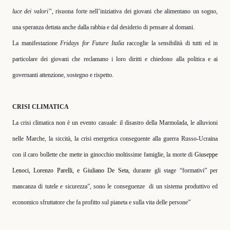
luce dei valori”,
risuona forte nell’iniziativa dei giovani che alimentano un sogno,
una speranza dettata anche dalla rabbia e dal desiderio di pensare al domani.
La manifestazione
Fridays for Future Italia
raccoglie la sensibilità di tutti ed in
particolare dei giovani che reclamano i loro diritti e chiedono alla politica e ai
governanti attenzione, sostegno e rispetto.
CRISI CLIMATICA
La crisi climatica non è un evento casuale: il disastro della Marmolada, le alluvioni
nelle Marche, la siccità, la crisi energetica conseguente alla guerra Russo-Ucraina
con il caro bollette che mette in ginocchio moltissime famiglie, la morte di
Giuseppe
Lenoci, Lorenzo Parelli, e Giuliano De Seta,
durante gli stage “formativi” per
mancanza di tutele e sicurezza”, sono le conseguenze
di un sistema produttivo ed
economico sfruttatore che fa profitto sul pianeta e sulla vita delle persone”