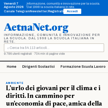
Vai
Venerdì 7
Informazione, comunità e innovazione per la scuola.
|
al
Agosto 2026
Dal 1998 la scuola italiana in rete.
contenuto
Canale Telegram
Newsletter
|
Registrati
Accedi
AetnaNet.org
INFORMAZIONE, COMUNITÀ E INNOVAZIONE PER
LA SCUOLA. DAL 1998 LA SCUOLA ITALIANA IN
RETE.
⌕
Cerca
9.786 utenti registrati · 704 mln di pagine viste
Home
Dirigenti Scolastici
Formazione Scuola Lavoro
AMBIENTE
L’urlo dei giovani per il clima e i
diritti. In cammino per
un’economia di pace, amica della