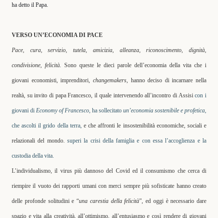
ha detto il Papa.
VERSO UN’ECONOMIA DI PACE
Pace, cura, servizio, tutela, amicizia, alleanza, riconoscimento, dignità,
condivisione, felicità.
Sono queste le dieci parole dell’economia della vita che i
giovani economisti, imprenditori,
changemakers,
hanno deciso di incarnare nella
realtà, su invito di papa Francesco, il quale
intervenendo all’incontro di Assisi
con i
giovani di
Economy of Francesco
, ha sollecitato
un’economia sostenibile e profetica,
che ascolti il grido della terra,
e che affronti le insostenibilità economiche, sociali e
relazionali del mondo.
superi la crisi della famiglia e con essa l’accoglienza e la
custodia della vita.
L’individualismo, il virus più dannoso del Covid ed il consumismo che cerca di
riempire il vuoto dei rapporti umani con merci sempre più sofisticate hanno creato
delle profonde solitudini e “
una carestia della felicità
”, ed oggi è necessario dare
spazio e vita alla
creatività, all’ottimismo, all’entusiasmo e così rendere di giovani