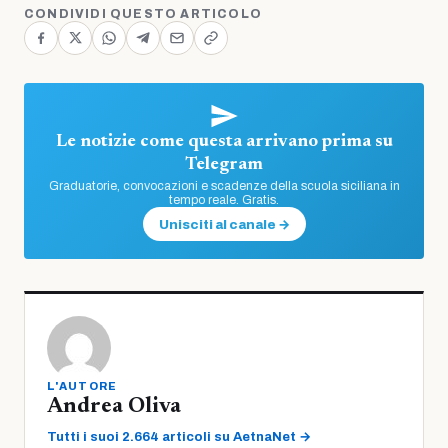
CONDIVIDI QUESTO ARTICOLO
Le notizie come questa arrivano prima su
Telegram
Graduatorie, convocazioni e scadenze della scuola siciliana in
tempo reale. Gratis.
Unisciti al canale →
L'AUTORE
Andrea Oliva
Tutti i suoi 2.664 articoli su AetnaNet →