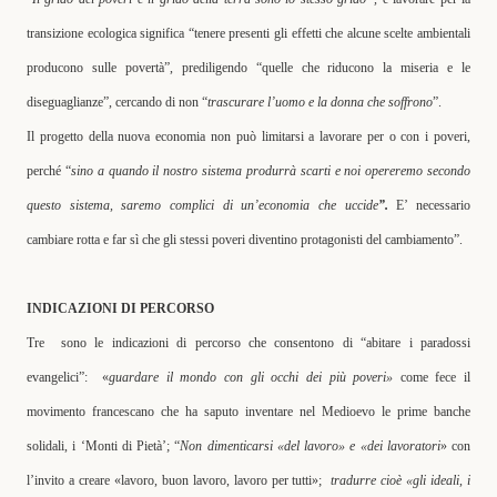
transizione ecologica significa “tenere presenti gli effetti che alcune scelte ambientali
producono sulle povertà
”, prediligendo “quelle che riducono la miseria e le
diseguaglianze”, cercando di non “
trascurare l’uomo e la donna che soffrono
”.
Il progetto della nuova economia non può limitarsi a lavorare per o con i poveri,
perché “
sino a quando il
nostro sistema produrrà scarti e noi opereremo secondo
questo sistema, saremo complici di un’economia che uccide
”.
E’ necessario
cambiare rotta e far sì che
gli stessi poveri diventino protagonisti del cambiamento”.
INDICAZIONI DI PERCORSO
Tre
sono le indicazioni di percorso che consentono di “abitare i paradossi
evangelici”:
«
guardare il mondo con gli occhi dei più poveri»
come fece il
movimento francescano che ha saputo inventare nel Medioevo le prime banche
solidali, i ‘Monti di Pietà’; “
Non dimenticarsi «del lavoro» e «dei lavoratori
» con
l’invito a creare «lavoro, buon lavoro, lavoro per tutti»;
tradurre cioè «gli ideali, i