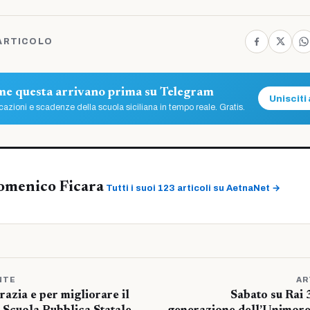
ARTICOLO
ome questa arrivano prima su Telegram
Unisciti 
azioni e scadenze della scuola siciliana in tempo reale. Gratis.
omenico Ficara
Tutti i suoi 123 articoli su AetnaNet →
NTE
AR
azia e per migliorare il
Sabato su Rai 