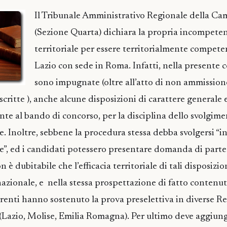
Il Tribunale Amministrativo Regionale della C
(Sezione Quarta) dichiara la propria incompete
territoriale per essere territorialmente compete
Lazio con sede in Roma. Infatti, nella presente 
sono impugnate (oltre all’atto di non ammission
 scritte ), anche alcune disposizioni di carattere generale
e al bando di concorso, per la disciplina dello svolgime
. Inoltre, sebbene la procedura stessa debba svolgersi “in
nale”, ed i candidati potessero presentare domanda di part
è dubitabile che l’efficacia territoriale di tali disposizion
 nazionale, e nella stessa prospettazione di fatto contenuta
rrenti hanno sostenuto la prova preselettiva in diverse Re
(Lazio, Molise, Emilia Romagna). Per ultimo deve aggiun