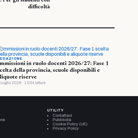
 Per gli studenti con
difficoltà
EDAZIONE
mmissioni in ruolo docenti 2026/27: Fase 1
celta della provincia, scuole disponibili e
liquote riserve
 Luglio 2026 · 1.034 letture
UTILITY
Contattaci
one
Pubblicità
Cookie Policy (UE)
Privacy Policy