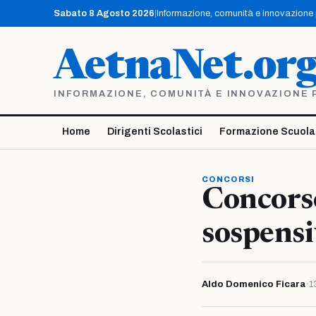
Vai
Sabato 8 Agosto 2026
|
Informazione, comunità e innovazione pe
al
contenuto
AetnaNet.or
INFORMAZIONE, COMUNITÀ E INNOVAZIONE PE
Home
Dirigenti Scolastici
Formazione Scuola
CONCORSI
Concorso
sospens
Aldo Domenico Ficara
·
1