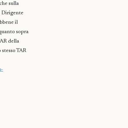
che sulla
i Dirigente
bbene il
 quanto sopra
TAR della
o stesso TAR
o-