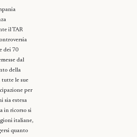
ampania
nza
nte il TAR
controversia
e dei 70
 emesse dal
nto della
 tutte le sue
ecipazione per
i sia estesa
 in ricorso si
gioni italiane,
gersi quanto