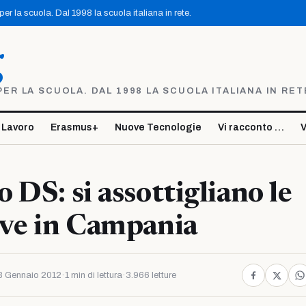
r la scuola. Dal 1998 la scuola italiana in rete.
g
R LA SCUOLA. DAL 1998 LA SCUOLA ITALIANA IN RET
 Lavoro
Erasmus+
Nuove Tecnologie
Vi racconto …
V
 DS: si assottigliano le
ive in Campania
3 Gennaio 2012
·
1 min di lettura
·
3.966 letture