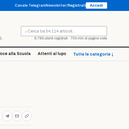
Canale Telegram
Newsletter
|
Registrati
Accedi
⌕
Cerca
E.
9.786 utenti registrati · 704 mln di pagine viste
oce alla Scuola
Attenti al lupo
Tutte le categorie ↓