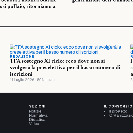
 Scuola Pubblica Statale
generazione dell’Unimore.
ssi pollaio, ritorniamo a
REDAZIONE
R
TFA sostegno XI ciclo: ecco dove non si
I
svolgerà la preselettiva per il basso numero di
s
iscrizioni
a
11 Luglio 2026 · 504 letture
8
SEZIONI
IL CONSORZIO
Notizie
Il progetto
Normativa
Organizzazi
Didattica
Video