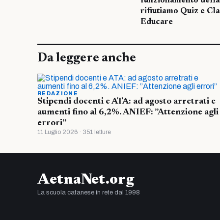
funzionamento della
rifiutiamo Quiz e Cla
Educare
Da leggere anche
REDAZIONE
Stipendi docenti e ATA: ad agosto arretrati e
aumenti fino al 6,2%. ANIEF: ”Attenzione agli
errori”
11 Luglio 2026 · 351 letture
AetnaNet.org
La scuola catanese in rete dal 1998