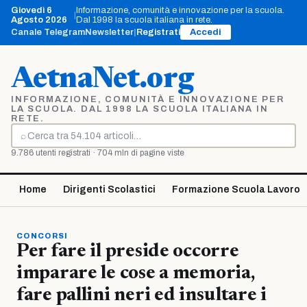
Vai
Giovedì 6
Informazione, comunità e innovazione per la scuola.
|
al
Agosto 2026
Dal 1998 la scuola italiana in rete.
contenuto
Canale Telegram
Newsletter
|
Registrati
Accedi
AetnaNet.org
INFORMAZIONE, COMUNITÀ E INNOVAZIONE PER
LA SCUOLA. DAL 1998 LA SCUOLA ITALIANA IN
RETE.
⌕
Cerca
9.786 utenti registrati · 704 mln di pagine viste
Home
Dirigenti Scolastici
Formazione Scuola Lavoro
CONCORSI
Per fare il preside occorre
imparare le cose a memoria,
fare pallini neri ed insultare i