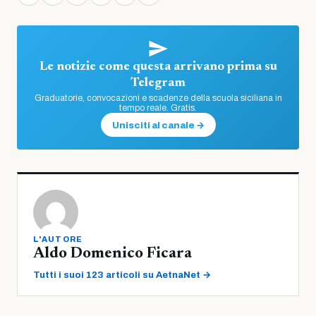
Le notizie come questa arrivano prima su
Telegram
Graduatorie, convocazioni e scadenze della scuola siciliana in
tempo reale. Gratis.
Unisciti al canale →
L'AUTORE
Aldo Domenico Ficara
Tutti i suoi 123 articoli su AetnaNet →