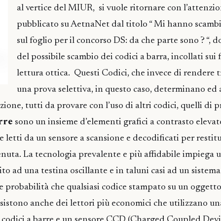
al vertice del MIUR, si vuole ritornare con l’attenzion
pubblicato su AetnaNet dal titolo “ Mi hanno scambi
sul foglio per il concorso DS: da che parte sono ? “, d
del possibile scambio dei codici a barra, incollati sui f
lettura ottica. Questi Codici, che invece di rendere 
una prova selettiva, in questo caso, determinano ed
ione, tutti da provare con l’uso di altri codici, quelli di
arre
sono un insieme d’elementi grafici a contrasto elevat
 letti da un sensore a scansione e decodificati per restitu
nuta. La tecnologia prevalente e più affidabile impiega u
ito ad una testina oscillante e in taluni casi ad un sistema
 le probabilità che qualsiasi codice stampato su un oggett
Esistono anche dei lettori più economici che utilizzano un
 codici a barre e un sensore CCD (Charged Coupled Devic