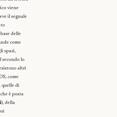
rico viene
eve il segnale
nto
 base delle
 bande come
i spazi,
il secondo lo
esistono altri
o DS, come
 quelle di
 che è posta
i
), della
bri