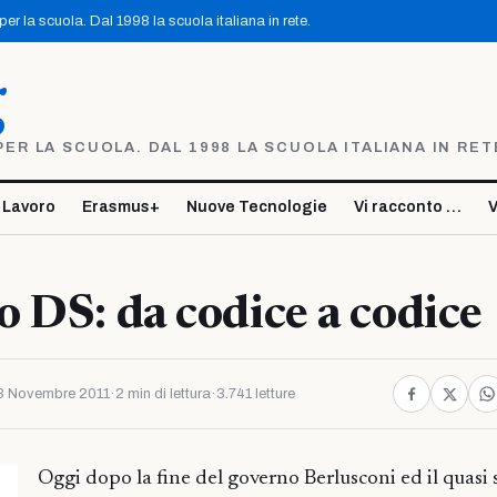
r la scuola. Dal 1998 la scuola italiana in rete.
g
R LA SCUOLA. DAL 1998 LA SCUOLA ITALIANA IN RET
 Lavoro
Erasmus+
Nuove Tecnologie
Vi racconto …
V
 DS: da codice a codice
3 Novembre 2011
·
2 min di lettura
·
3.741 letture
Oggi dopo la fine del governo Berlusconi ed il quasi