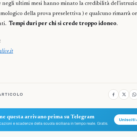
e negli ultimi mesi hanno minato la credibilità del’istruzio
mologico della prova preselettiva ) e qualcuno rimarrà o
nti.
Tempi duri per chi si crede troppo idoneo
.
a
ice.it
ARTICOLO
ome questa arrivano prima su Telegram
Unisciti 
azioni e scadenze della scuola siciliana in tempo reale. Gratis.