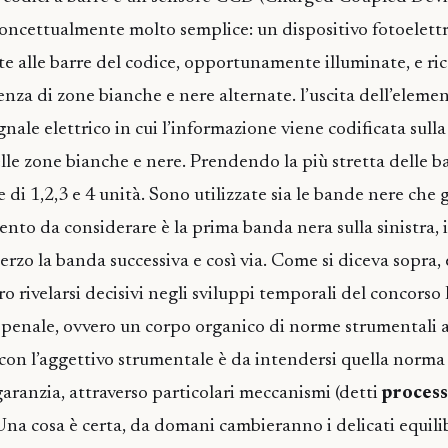
 concettualmente molto semplice: un dispositivo fotoelett
te alle barre del codice, opportunamente illuminate, e ric
enza di zone bianche e nere alternate. l’uscita dell’eleme
gnale elettrico in cui l’informazione viene codificata sulla
elle zone bianche e nere. Prendendo la più stretta delle
di 1,2,3 e 4 unità. Sono utilizzate sia le bande nere che gl
ento da considerare è la prima banda nera sulla sinistra, 
 terzo la banda successiva e così via. Come si diceva sopra, 
ro rivelarsi decisivi negli sviluppi temporali del concors
penale, ovvero un corpo organico di norme strumentali a
 con l’aggettivo strumentale è da intendersi quella norma
aranzia, attraverso particolari meccanismi (detti
process
na cosa è certa, da domani cambieranno i delicati equili