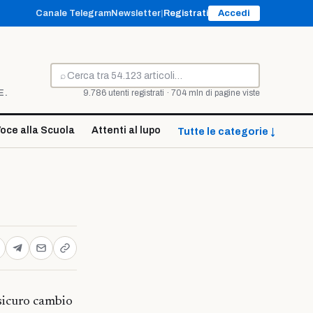
Canale Telegram
Newsletter
|
Registrati
Accedi
⌕
Cerca
E.
9.786 utenti registrati · 704 mln di pagine viste
oce alla Scuola
Attenti al lupo
Tutte le categorie ↓
 sicuro cambio