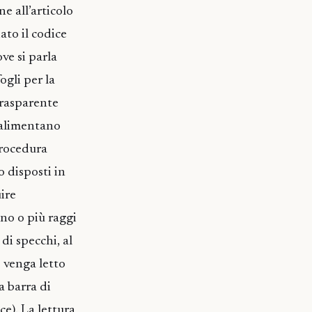
e all’articolo
ato il codice
ove si parla
ogli per la
trasparente
 alimentano
 procedura
o disposti in
ire
no o più raggi
 di specchi, al
o venga letto
a barra di
e). La lettura