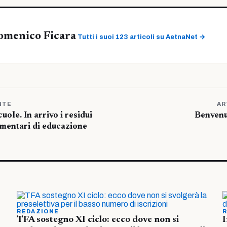
omenico Ficara
Tutti i suoi 123 articoli su AetnaNet →
NTE
AR
uole. In arrivo i residui
Benvenu
ementari di educazione
REDAZIONE
R
TFA sostegno XI ciclo: ecco dove non si
I