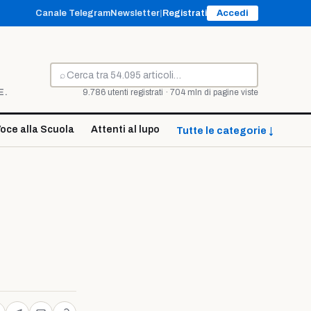
Canale Telegram
Newsletter
|
Registrati
Accedi
⌕
Cerca
E.
9.786 utenti registrati · 704 mln di pagine viste
oce alla Scuola
Attenti al lupo
Tutte le categorie ↓
i