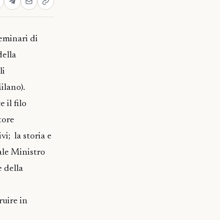
seminari di
della
lli
ilano).
 il filo
tore
ivi; la storia e
uale Ministro
e della
ruire in