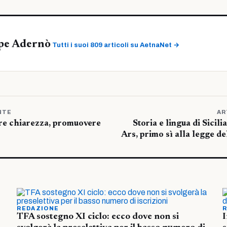
pe Adernò
Tutti i suoi 809 articoli su AetnaNet →
NTE
AR
re chiarezza, promuovere
Storia e lingua di Sicili
Ars, primo sì alla legge de
REDAZIONE
R
TFA sostegno XI ciclo: ecco dove non si
I