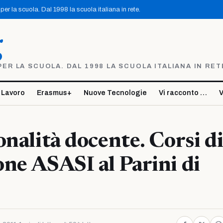
er la scuola. Dal 1998 la scuola italiana in rete.
g
R LA SCUOLA. DAL 1998 LA SCUOLA ITALIANA IN RET
 Lavoro
Erasmus+
Nuove Tecnologie
Vi racconto …
V
onalità docente. Corsi d
ne ASASI al Parini di