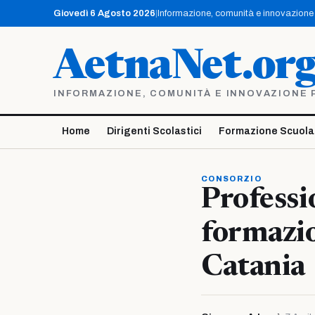
Vai
Giovedì 6 Agosto 2026
|
Informazione, comunità e innovazione p
al
contenuto
AetnaNet.or
INFORMAZIONE, COMUNITÀ E INNOVAZIONE PE
Home
Dirigenti Scolastici
Formazione Scuola
CONSORZIO
Professi
formazio
Catania