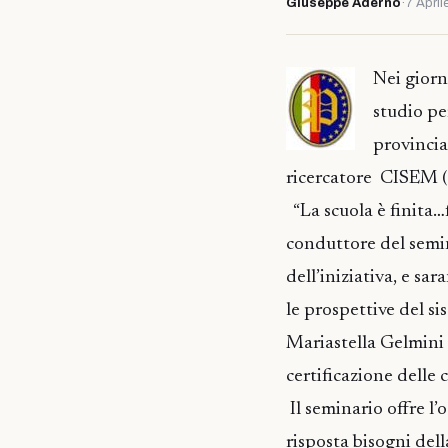
Giuseppe Adernò
·
7 April
Nei giorn
studio pe
provincia
ricercatore CISEM (
“La scuola è finita…fo
conduttore del semi
dell’iniziativa, e sar
le prospettive del s
Mariastella Gelmini 
certificazione delle
Il seminario offre l
risposta bisogni dell