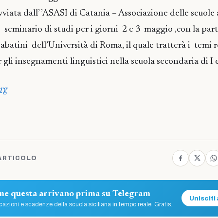
vviata dall’ ’ASASI di Catania – Associazione delle scuol
eminario di studi per i giorni 2 e 3 maggio ,con la par
abatini dell’Università di Roma, il quale tratterà i temi re
gli insegnamenti linguistici nella scuola secondaria di I 
rg
ARTICOLO
ome questa arrivano prima su Telegram
Unisciti 
azioni e scadenze della scuola siciliana in tempo reale. Gratis.