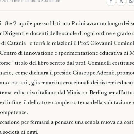
e 2011
·
1 min di lettura
·
4.504 letture
i 8 e 9 aprile presso l’Istituto Parini avranno luogo dei 
r Dirigenti e docenti delle scuole di ogni ordine e grado 
 di Catania e terrà le relazioni il Prof. Giovanni Comine
Centro di innovazione e sperimentazione educativa di M
rse “ titolo del libro scritto dal prof. Cominelli costituisce
nario, come dichiara il preside Giuseppe Adernò, promo
anno trattati , gli scenari internazionali dei sistemi educat
istema educativo italiano dal Ministro Berlinguer all’att
ed infine il delicato e complesso tema della valutazione 
 competenze.
’occasione per fermarsi a pensare una scuola nuova da cost
a società di oggi.