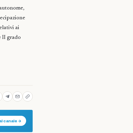
e autonome,
tecipazione
lativi ai
e II grado
al canale →