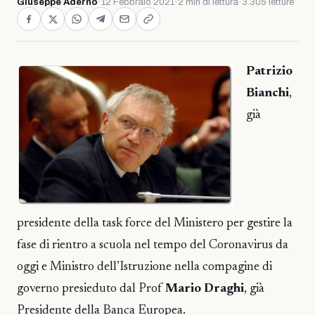
Giuseppe Adernò
·
12 Febbraio 2021
·
2 min di lettura
·
3.305 letture
Patrizio
Bianchi
,
già
presidente della task force del Ministero per gestire la
fase di rientro a scuola nel tempo del Coronavirus da
oggi e Ministro dell’Istruzione nella compagine di
governo presieduto dal Prof
Mario Draghi
, già
Presidente della Banca Europea.