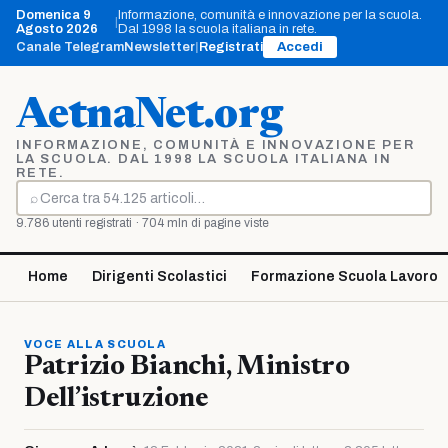
Vai
Domenica 9
Informazione, comunità e innovazione per la scuola.
|
al
Agosto 2026
Dal 1998 la scuola italiana in rete.
contenuto
Canale Telegram
Newsletter
|
Registrati
Accedi
AetnaNet.org
INFORMAZIONE, COMUNITÀ E INNOVAZIONE PER
LA SCUOLA. DAL 1998 LA SCUOLA ITALIANA IN
RETE.
⌕
Cerca
9.786 utenti registrati · 704 mln di pagine viste
Home
Dirigenti Scolastici
Formazione Scuola Lavoro
VOCE ALLA SCUOLA
Patrizio Bianchi, Ministro
Dell’istruzione