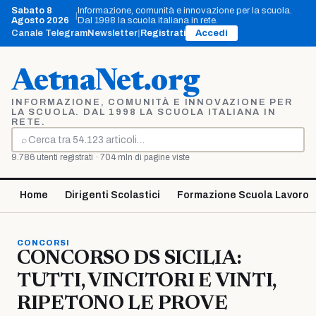
Vai
Sabato 8
Informazione, comunità e innovazione per la scuola.
|
al
Agosto 2026
Dal 1998 la scuola italiana in rete.
contenuto
Canale Telegram
Newsletter
|
Registrati
Accedi
AetnaNet.org
INFORMAZIONE, COMUNITÀ E INNOVAZIONE PER
LA SCUOLA. DAL 1998 LA SCUOLA ITALIANA IN
RETE.
⌕
Cerca
9.786 utenti registrati · 704 mln di pagine viste
Home
Dirigenti Scolastici
Formazione Scuola Lavoro
CONCORSI
CONCORSO DS SICILIA:
TUTTI, VINCITORI E VINTI,
RIPETONO LE PROVE