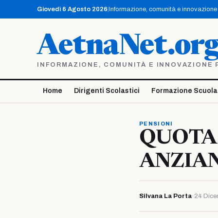
Vai
Giovedì 6 Agosto 2026
|
Informazione, comunità e innovazione p
al
contenuto
AetnaNet.or
INFORMAZIONE, COMUNITÀ E INNOVAZIONE PE
Home
Dirigenti Scolastici
Formazione Scuola
PENSIONI
QUOTA 
ANZIAN
Silvana La Porta
·
24 Dice