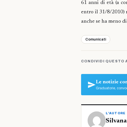
61 anni di età (a c
entro il 31/8/2010) m
anche se ha meno di 
Comunicati
CONDIVIDI QUESTO 
Le notizie c
Graduatorie, convoc
L'AUTORE
Silvana