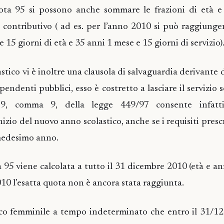
ta 95 si possono anche sommare le frazioni di età e l
o contributivo ( ad es. per l’anno 2010 si può raggiunge
 15 giorni di età e 35 anni 1 mese e 15 giorni di servizio)
astico vi è inoltre una clausola di salvaguardia derivante d
ipendenti pubblici, esso è costretto a lasciare il servizio 
 59, comma 9, della legge 449/97 consente infatti
izio del nuovo anno scolastico, anche se i requisiti pres
 medesimo anno.
 95 viene calcolata a tutto il 31 dicembre 2010 (età e an
010 l’esatta quota non è ancora stata raggiunta.
tico femminile a tempo indeterminato che entro il 31/