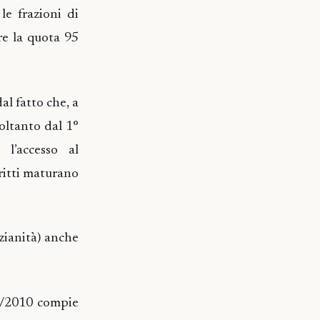
e frazioni di
re la quota 95
.
al fatto che, a
soltanto dal 1°
 l’accesso al
critti maturano
zianità) anche
12/2010 compie