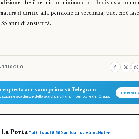
ondizione che il requisito minimo contributivo sia com
atura il diritto alla pensione di vecchiaia; può, cioè lasci
35 anni di anzianità.
ARTICOLO
ome questa arrivano prima su Telegram
Unisciti 
azioni e scadenze della scuola siciliana in tempo reale. Gratis.
 La Porta
Tutti i suoi 8.560 articoli su AetnaNet →