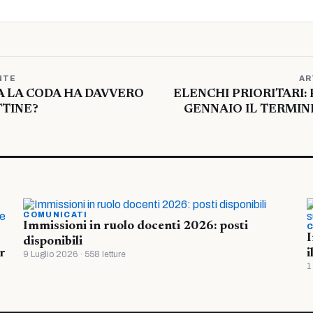
NTE
AR
A LA CODA HA DAVVERO
ELENCHI PRIORITARI:
TTINE?
GENNAIO IL TERMIN
COMUNICATI
Immissioni in ruolo docenti 2026: posti
C
I
disponibili
r
i
9 Luglio 2026 · 558 letture
1