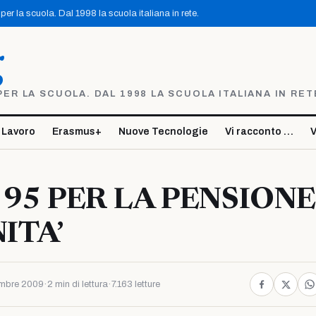
er la scuola. Dal 1998 la scuola italiana in rete.
g
R LA SCUOLA. DAL 1998 LA SCUOLA ITALIANA IN RET
 Lavoro
Erasmus+
Nuove Tecnologie
Vi racconto …
V
95 PER LA PENSIONE
ITA’
mbre 2009
·
2 min di lettura
·
7.163 letture