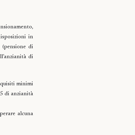
pensionamento,
sposizioni in
o (pensione di
l’anzianità di
equisiti minimi
35 di anzianità
operare alcuna