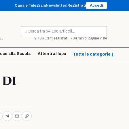
Canale Telegram
Newsletter
|
Registrati
Accedi
⌕
Cerca
E.
9.786 utenti registrati · 704 mln di pagine viste
oce alla Scuola
Attenti al lupo
Tutte le categorie ↓
 DI