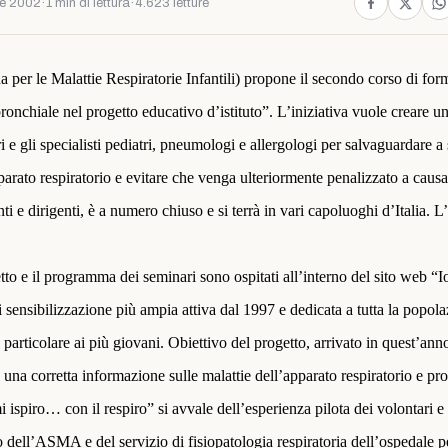
e 2002
·
1 min di lettura
·
4.623 letture
 per le Malattie Respiratorie Infantili) propone il secondo corso di for
nchiale nel progetto educativo d’istituto”. L’iniziativa vuole creare u
iori e gli specialisti pediatri, pneumologi e allergologi per salvaguardare 
pparato respiratorio e evitare che venga ulteriormente penalizzato a causa
nti e dirigenti, è a numero chiuso e si terrà in vari capoluoghi d’Italia. L
tto e il programma dei seminari sono ospitati all’interno del sito web “
di sensibilizzazione più ampia attiva dal 1997 e dedicata a tutta la popola
in particolare ai più giovani. Obiettivo del progetto, arrivato in quest’ann
e una corretta informazione sulle malattie dell’apparato respiratorio e 
 mi ispiro… con il respiro” si avvale dell’esperienza pilota dei volontari
 dell’ASMA e del servizio di fisiopatologia respiratoria dell’ospedale p