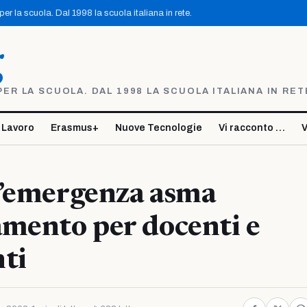
r la scuola. Dal 1998 la scuola italiana in rete.
g
R LA SCUOLA. DAL 1998 LA SCUOLA ITALIANA IN RET
 Lavoro
Erasmus+
Nuove Tecnologie
Vi racconto …
V
l’emergenza asma
mento per docenti e
ti