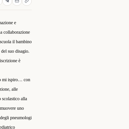
mazione e
na collaborazione
a scuola il bambino
 del suo disagio.
’iscrizione è
Io mi ispiro… con
zione, alle
o scolastico alla
promuovere uno
 e degli pneumologi
ediatrico