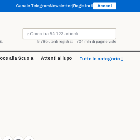
Canale Telegram
Newsletter
|
Registrati
Accedi
⌕
Cerca
E.
9.786 utenti registrati · 704 mln di pagine viste
oce alla Scuola
Attenti al lupo
Tutte le categorie ↓