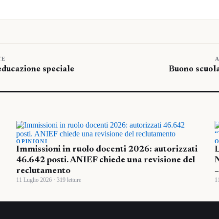
TE
A
’educazione speciale
Buono scuola
OPINIONI
O
Immissioni in ruolo docenti 2026: autorizzati
L
46.642 posti. ANIEF chiede una revisione del
N
reclutamento
11 Luglio 2026 · 319 letture
1