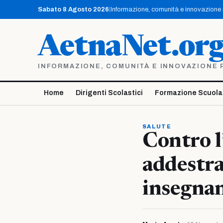
Vai
Sabato 8 Agosto 2026
|
Informazione, comunità e innovazione pe
al
contenuto
AetnaNet.or
INFORMAZIONE, COMUNITÀ E INNOVAZIONE PE
Home
Dirigenti Scolastici
Formazione Scuola
SALUTE
Contro 
addestra
insegnan