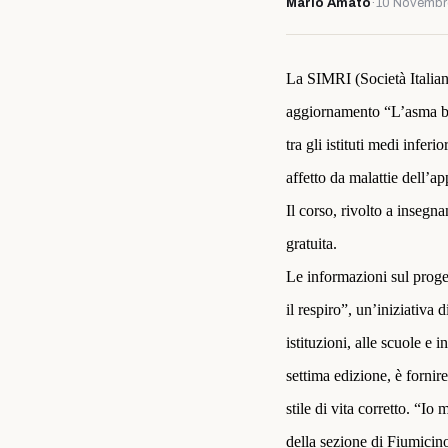
Mario Amato
·
10 Novembr
La SIMRI (Società Italiana
aggiornamento “L’asma bro
tra gli istituti medi infer
affetto da malattie dell’a
Il corso, rivolto a insegna
gratuita.
Le informazioni sul proge
il respiro”, un’iniziativa 
istituzioni, alle scuole e 
settima edizione, è fornir
stile di vita corretto. “Io
della sezione di Fiumicino