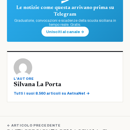
Le notizie come questa arrivano prima su
Telegram
Graduatorie, convocazioni e scadenze della scuola siciliana in
tempo reale. Gratis.
Unisciti al canale →
L'AUTORE
Silvana La Porta
Tutti i suoi 8.560 articoli su AetnaNet →
← ARTICOLO PRECEDENTE