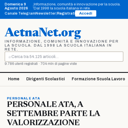
Vai
Domenica 9
Informazione, comunità e innovazione per la scuola.
|
al
Agosto 2026
Dal 1998 la scuola italiana in rete.
contenuto
Canale Telegram
Newsletter
|
Registrati
Accedi
AetnaNet.org
INFORMAZIONE, COMUNITÀ E INNOVAZIONE PER
LA SCUOLA. DAL 1998 LA SCUOLA ITALIANA IN
RETE.
⌕
Cerca
9.786 utenti registrati · 704 mln di pagine viste
Home
Dirigenti Scolastici
Formazione Scuola Lavoro
PERSONALE ATA
PERSONALE ATA, A
SETTEMBRE PARTE LA
VALORIZZAZIONE