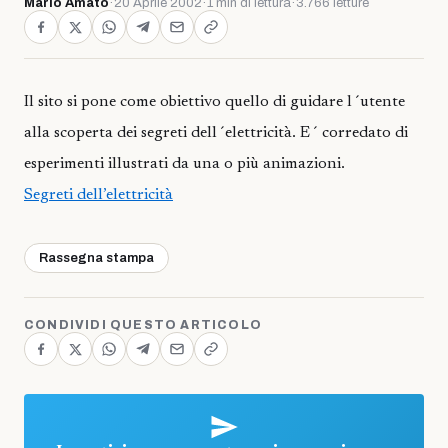
Mario Amato
·
20 Aprile 2002
·
1 min di lettura
·
3.766 letture
Il sito si pone come obiettivo quello di guidare l´utente
alla scoperta dei segreti dell´elettricità. E´ corredato di
esperimenti illustrati da una o più animazioni.
Segreti dell’elettricità
Rassegna stampa
CONDIVIDI QUESTO ARTICOLO