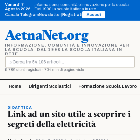
Vai
Venerdì 7
Informazione, comunità e innovazione per la scuola.
|
al
Agosto 2026
Dal 1998 la scuola italiana in rete.
contenuto
Canale Telegram
Newsletter
|
Registrati
Accedi
AetnaNet.org
INFORMAZIONE, COMUNITÀ E INNOVAZIONE PER
LA SCUOLA. DAL 1998 LA SCUOLA ITALIANA IN
RETE.
⌕
Cerca
9.786 utenti registrati · 704 mln di pagine viste
Home
Dirigenti Scolastici
Formazione Scuola Lavoro
DIDATTICA
Link ad un sito utile a scoprire i
segreti della elettricità