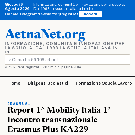
Vai
Giovedì 6
Informazione, comunità e innovazione per la scuola.
|
al
Agosto 2026
Dal 1998 la scuola italiana in rete.
contenuto
Canale Telegram
Newsletter
|
Registrati
Accedi
AetnaNet.org
INFORMAZIONE, COMUNITÀ E INNOVAZIONE PER
LA SCUOLA. DAL 1998 LA SCUOLA ITALIANA IN
RETE.
⌕
Cerca
9.786 utenti registrati · 704 mln di pagine viste
Home
Dirigenti Scolastici
Formazione Scuola Lavoro
ERASMUS+
Report 1^ Mobility Italia 1°
Incontro transnazionale
Erasmus Plus KA229