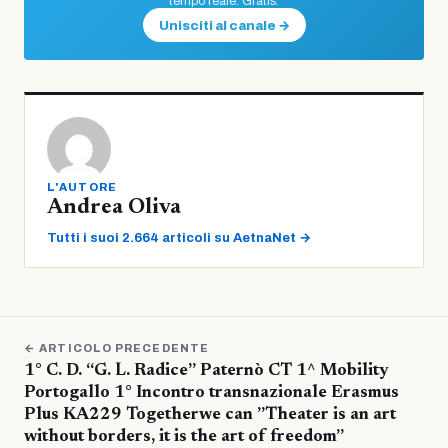
tempo reale. Gratis.
Unisciti al canale →
L'AUTORE
Andrea Oliva
Tutti i suoi 2.664 articoli su AetnaNet →
← ARTICOLO PRECEDENTE
1° C. D. “G. L. Radice” Paternò CT 1^ Mobility
Portogallo 1° Incontro transnazionale Erasmus
Plus KA229 Togetherwe can ”Theater is an art
without borders, it is the art of freedom”