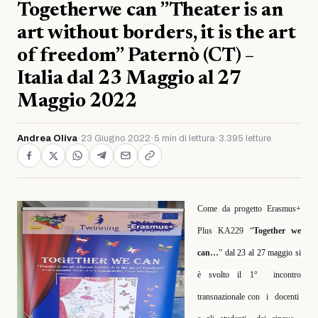
Togetherwe can ”Theater is an
art without borders, it is the art
of freedom” Paternò (CT) –
Italia dal 23 Maggio al 27
Maggio 2022
Andrea Oliva
·
23 Giugno 2022
·
5 min di lettura
·
3.395 letture
Come da progetto Erasmus+
Plus KA229 “
Together we
can…
”
dal 23 al 27 maggio si
è svolto
il 1°
incontro
transnazionale con
i
docenti