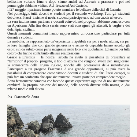
bellissimo vulcano Etna e dopo siamo andati ad Acireale a pranzare e poi nel
pomeriggio abbiamo visitato Aci Trezza ed Aci Castello.
Il 27 maggio
i partners hanno potuto ammirare le bellezze della città di Catania.
Nel pomeriggio tutti, docenti e
studenti per il secondo workshop. Tutti gli
studenti
dei diversi Paesi
insieme ai nostri studenti partecipavano ad una caccia al tesoro.
La sera tutti insieme, partners e docenti coinvolti nel progetto, abbiamo concluso con
un Apericena. Alla fine della serata sono stati consegnati gli attestati, le targhe e dei
dolci tipici siciliani.
Questi momenti comunitari hanno rappresentato un’occasione particolare per tutti
docenti e studenti.
La mobilità, ha rappresentato un’esperienza irripetibile sia per i nostri alunni, sia per
le loro famiglie che con grande generosità e senso di ospitalità hanno accolto gli
ospiti sin da subito come parte integrante nelle loro vite quotidiane. Ed anche per tutti
coloro che hanno contribuito alla sua realizzazione.
Grazie a Erasmus+
la nostra
scuola ha avuto la possibilità di presentare al
“territorio” il proprio
progetto, il tipo di attività che vengono svolte per
migliorare
la conoscenza della lingua inglese, nonché alle potenzialità della metodologia.
Partecipare a un progetto Erasmus+ è una grande opportunità, si può avere la
possibilità di comprendere come vivono docenti e studenti di altri Paesi europei, si
può fare un confronto che apre sicuramente
nuove porte per comprendere meglio.
Sono fermamente convinta che facendo questa esperienza ognuno di noi sicuramente
cambierà
la propria
visione del mondo, delle società diverse dalla nostra, e ,dai
relativi modi e stili di vita.
Ins. Ciaramella Anna