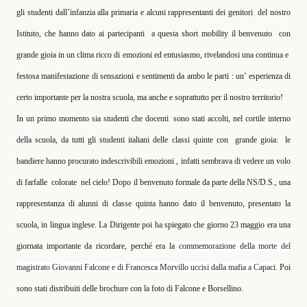
gli studenti dall’infanzia alla primaria e alcuni rappresentanti dei genitori
del nostro
Istituto, che hanno dato ai partecipanti
a questa short mobility il benvenuto
con
grande gioia in un clima ricco di emozioni ed entusiasmo, rivelandosi una continua e
festosa manifestazione di sensazioni e sentimenti da ambo le parti : un’ esperienza di
certo importante per la nostra scuola, ma anche e soprattutto per il nostro territorio!
In un primo momento sia studenti che docenti
sono stati accolti, nel cortile interno
della scuola, da tutti gli studenti italiani delle classi quinte con
grande gioia:
le
bandiere hanno procurato indescrivibili emozioni , infatti sembrava di vedere un volo
di farfalle
colorate
nel cielo! Dopo il benvenuto formale da parte della NS/D.S., una
rappresentanza di alunni di classe quinta hanno dato il benvenuto, presentato la
scuola, in lingua inglese. La Dirigente poi ha spiegato che giorno 23 maggio era una
giornata importante da ricordare, perché era la
commemorazione della morte del
magistrato Giovanni Falcone e di Francesca Morvillo uccisi dalla mafia a Capaci.
Poi
sono stati distribuiti delle brochure con la foto di Falcone e Borsellino.