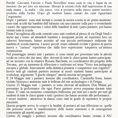
Perché
Giovanni
Falcone e
Paolo
Borsellino
erano uniti in vita e legati da un
mestiere che per loro era missione: liberare la società civile dall’oppressione di una
mala pianta – la mafia – che nasce, vive
e
prospera nello stesso umore nutritivo
prodotto dalla Sicilia. Dopo gli studenti hanno cantato dei canti riguardanti
l’argomento.
Dopo
i partners
sono stati invitati a visitare la nostra scuola in un primo momento
sono stati accolti dai bambini dell’infanzia con una canzone sulla pace e sventolando
i nastri che rappresentavano i colori delle bandiere di tutti i paesi partners, poi hanno
visitato tutta la scuola.
Finita l’accoglienza alla sede centrale sono stati condotti al plesso di via Degli Studi e
anche qui c’erano ad attenderli bambini e insegnanti pronti ad esprimere loro un
caloroso benvenuto; hanno assistito ad una piccola performance realizzata dai
bambini di scuola materna. I nostri piccoli
erano talmente eccitati e gioiosi di questa
nuova e “curiosa” esperienza che dalla loro espressione traspariva un’intensa
commozione.
Nel pomeriggio mentre tutti i partners si sono riuniti per presentare tutte le attività
svolte ne corso dei due anni, altre
docenti di tutte le classi quinte hanno partecipato
ad un incontro con la relatrice Rosaria Barchetta, ex coordinatrice del progetto della
Toscana,
per un momento di riflessione e confronto sul tema “Verso una pedagogia
europea e globale. Innovazione nella didattica primaria e competenze non cognitive”.
Invece tutti gli studenti partners insieme ai nostri studenti hanno partecipato al
workshop, argomento “I giochi olimpici” attività inserita nel progetto.
Il 24 Maggio tutti i partners insieme alla coordinatrice, Ciaramella Anna, hanno
visitato Siracusa e ammirato tutte le bellezze del sito archeologico e di Ortigia.
Giorno 25 Maggio tutti
i partners si sono ritrovati all’auditorio Don Milani per
presentare la performance che ogni Paese partners aveva preparato durante tutto
l’anno. E’ stato un momento comunitario bellissimo per tutti noi e anche per tutti gli
studenti di tutte le classi quinte e tutti i genitori che hanno assistito alle performance.
I nostri studenti , attraverso la danza, sono stati in grado di esprimere le proprie
emozioni.
Questo progetto aveva
lo scopo e la finalità
di portarci ad una riflessione su
quelle
che possono essere le manifestazioni delle nostre emozioni e di conseguenza
contrastarne gli aspetti negativi.
Giorno 26 maggio i partners insieme alla coordinatrice hanno visitato il NS/