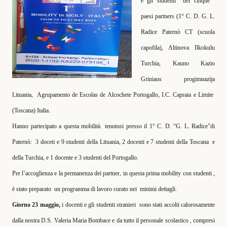
e gli studenti
dei cinque
paesi partners (1° C. D. G. L.
Radice Paternò CT (scuola
capofila), Altinova Ilkokulu
Turchia, Kauno Kazio
Griniaus progimnazija
Lituania,
Agrupamento de Escolas de Alcochete Portogallo, I.C. Capraia e Limite
(Toscana) Italia.
Hanno partecipato a questa mobilità
tenutosi presso il 1° C. D. “G. L. Radice”di
Paternò:
3 doceti e 9 studenti della Lituania, 2 docenti e 7 studenti della Toscana
e
della Turchia, e 1 docente e 3 studenti del Portogallo.
Per l’accoglienza e la permanenza dei partner, in questa prima mobility con studenti ,
è stato preparato
un programma di lavoro curato nei
minimi dettagli.
Giorno 23 maggio,
i docenti e gli studenti stranieri
sono stati accolti calorosamente
dalla nostra D.S. Valeria Maria Bombace e da tutto il personale scolastico , compresi