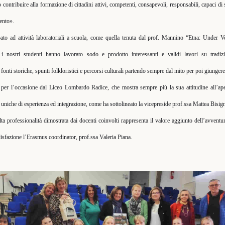
contribuire alla formazione di cittadini attivi, competenti, consapevoli, responsabili, capaci di 
ento».
pato ad attività laboratoriali a scuola, come quella tenuta dal prof. Mannino “Etna: Under V
i nostri studenti hanno lavorato sodo e prodotto interessanti e validi lavori su tradizio
fonti storiche, spunti folkloristici e percorsi culturali partendo sempre dal mito per poi giungere 
per l’occasione dal Liceo Lombardo Radice, che mostra sempre più la sua attitudine all’ape
 uniche di esperienza ed integrazione, come ha sottolineato la vicepreside prof.ssa Mattea Bisig
lta professionalità dimostrata dai docenti coinvolti rappresenta il valore aggiunto dell’avven
isfazione l’Erasmus coordinator, prof.ssa Valeria Piana.