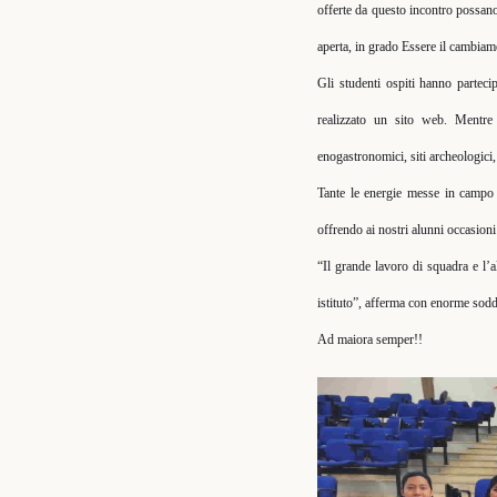
offerte da questo incontro possano 
aperta, in grado Essere il cambiam
Gli studenti ospiti hanno parteci
realizzato un sito web. Mentre 
enogastronomici, siti archeologici, 
Tante le energie messe in campo 
offrendo ai nostri alunni occasioni
“Il grande lavoro di squadra e l’a
istituto”, afferma con enorme sodd
Ad maiora semper!!