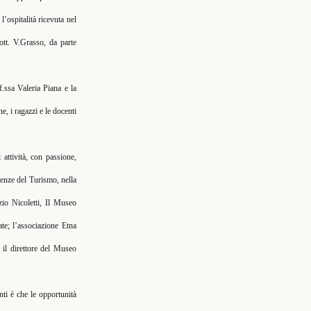
’ospitalità ricevuta nel
tt. V.Grasso, da parte
.ssa Valeria Piana e la
, i ragazzi e le docenti
 attività, con passione,
ienze del Turismo, nella
zio Nicoletti, Il Museo
te; l’associazione Etna
 il direttore del Museo
ti è che le opportunità