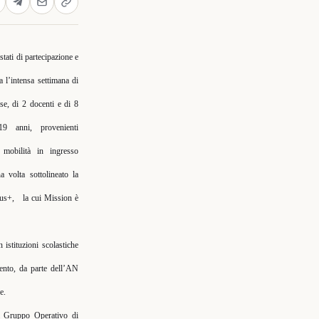
stati di partecipazione e
a l’intensa settimana di
ese, di 2 docenti e di 8
9 anni, provenienti
mobilità in ingresso
 volta sottolineato la
mus+,
la cui Mission è
 istituzioni scolastiche
ento, da parte dell’AN
e.
al Gruppo Operativo di