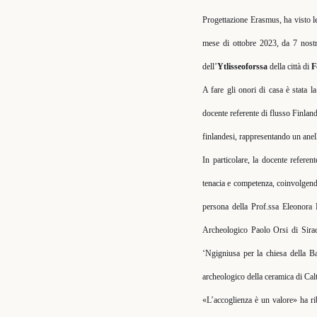
Progettazione Erasmus, ha visto le
mese di ottobre 2023, da 7 nostr
dell’
Ytlisseoforssa
della città di
F
A fare gli onori di casa è stata 
docente referente di flusso Finlan
finlandesi, rappresentando un anel
In particolare, la docente refere
tenacia e competenza, coinvolgendo 
persona della Prof.ssa Eleonora P
Archeologico Paolo Orsi di Siracu
‘Ngigniusa per la chiesa della Ba
archeologico della ceramica di Cal
«L’accoglienza è un valore» ha ri