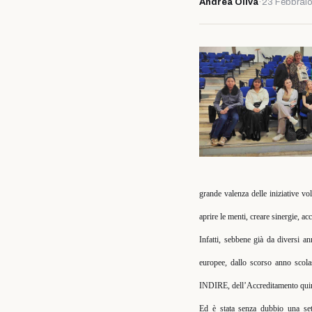
Andrea Oliva
·
23 Febbrai
grande valenza delle iniziative v
aprire le menti, creare sinergie, 
Infatti, sebbene già da diversi ann
europee, dallo scorso anno scola
INDIRE, dell’Accreditamento quinqu
Ed è stata senza dubbio una set