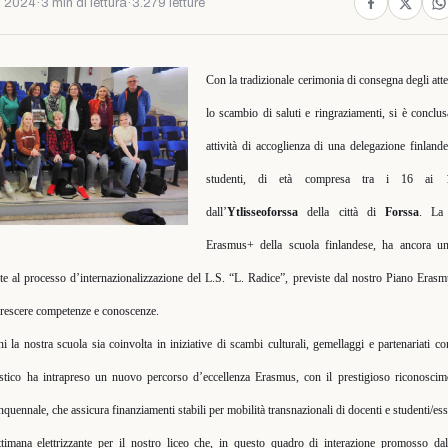
o 2024
·
3 min di lettura
·
3.279 letture
Con la tradizionale cerimonia di consegna degli atte
lo scambio di saluti e ringraziamenti, si è conclus
attività di accoglienza di una delegazione finland
studenti, di età compresa tra i 16 ai 1
dall’
Ytlisseoforssa
della città di
Forssa
. La 
Erasmus+ della scuola finlandese, ha ancora una
olte al processo d’internazionalizzazione del L.S. “L. Radice”, previste dal nostro Piano Eras
accrescere competenze e conoscenze.
i la nostra scuola sia coinvolta in iniziative di scambi culturali, gemellaggi e partenariati con
stico ha intrapreso un nuovo percorso d’eccellenza Erasmus, con il prestigioso riconoscim
ennale, che assicura finanziamenti stabili per mobilità transnazionali di docenti e studenti/ess
timana elettrizzante per il nostro liceo che, in questo quadro di interazione promosso d