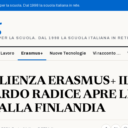
r la scuola. Dal 1998 la scuola italiana in rete.
g
R LA SCUOLA. DAL 1998 LA SCUOLA ITALIANA IN RET
 Lavoro
Erasmus+
Nuove Tecnologie
Vi racconto …
IENZA ERASMUS+ I
RDO RADICE APRE L
ALLA FINLANDIA