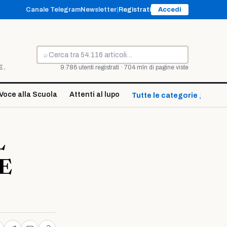
Canale Telegram
Newsletter
|
Registrati
Accedi
⌕
Cerca
E.
9.786 utenti registrati · 704 mln di pagine viste
Voce alla Scuola
Attenti al lupo
Tutte le categorie ↓
L
E