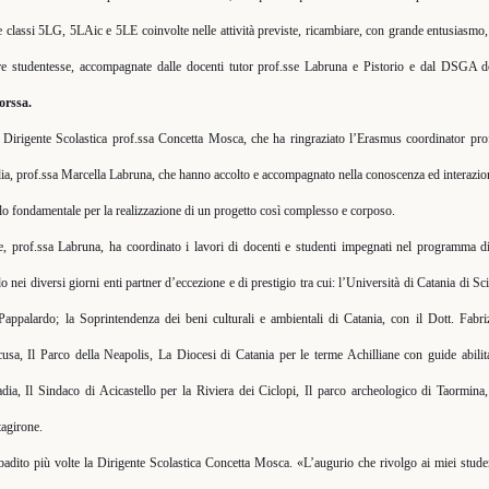
 classi 5LG, 5LAic e 5LE coinvolte nelle attività previste, ricambiare, con grande entusiasmo, l
e studentesse, accompagnate dalle docenti tutor prof.sse Labruna e Pistorio e dal DSGA do
orssa.
la Dirigente Scolastica prof.ssa Concetta Mosca, che ha ringraziato l’Erasmus coordinator prof
dia, prof.ssa Marcella Labruna, che hanno accolto e accompagnato nella conoscenza ed interazione
lo fondamentale per la realizzazione di un progetto così complesso e corposo.
nte, prof.ssa Labruna, ha coordinato i lavori di docenti e studenti impegnati nel programma di
nei diversi giorni enti partner d’eccezione e di prestigio tra cui: l’Università di Catania di Sc
appalardo; la Soprintendenza dei beni culturali e ambientali di Catania, con il Dott. Fabri
sa, Il Parco della Neapolis, La Diocesi di Catania per le terme Achilliane con guide abilita
dia, Il Sindaco di Acicastello per la Riviera dei Ciclopi, Il parco archeologico di Taormina,
tagirone.
badito più volte la Dirigente Scolastica Concetta Mosca. «L’augurio che rivolgo ai miei studen