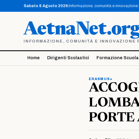
Vai
Sabato 8 Agosto 2026
|
Informazione, comunità e innovazione pe
al
contenuto
AetnaNet.or
INFORMAZIONE, COMUNITÀ E INNOVAZIONE PE
Home
Dirigenti Scolastici
Formazione Scuola
ERASMUS+
ACCOGL
LOMBA
PORTE 