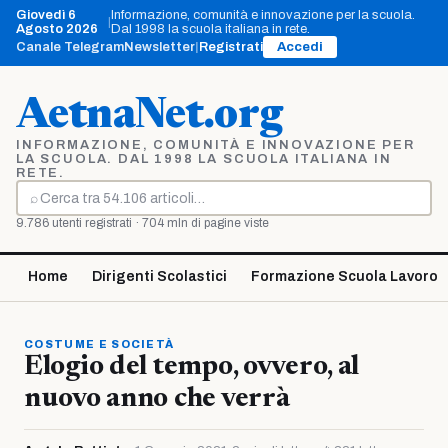
Vai
Giovedì 6
Informazione, comunità e innovazione per la scuola.
|
al
Agosto 2026
Dal 1998 la scuola italiana in rete.
contenuto
Canale Telegram
Newsletter
|
Registrati
Accedi
AetnaNet.org
INFORMAZIONE, COMUNITÀ E INNOVAZIONE PER
LA SCUOLA. DAL 1998 LA SCUOLA ITALIANA IN
RETE.
⌕
Cerca
9.786 utenti registrati · 704 mln di pagine viste
Home
Dirigenti Scolastici
Formazione Scuola Lavoro
COSTUME E SOCIETÀ
Elogio del tempo, ovvero, al
nuovo anno che verrà