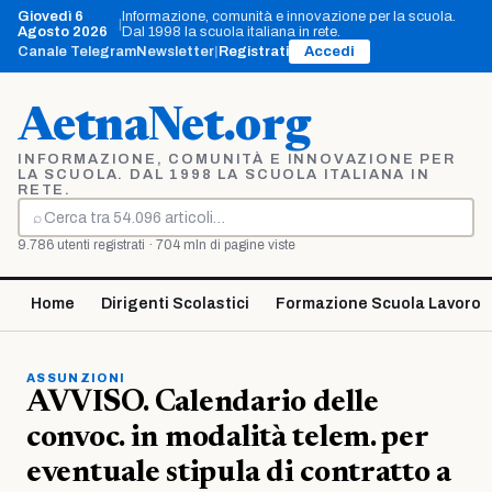
Vai
Giovedì 6
Informazione, comunità e innovazione per la scuola.
|
al
Agosto 2026
Dal 1998 la scuola italiana in rete.
contenuto
Canale Telegram
Newsletter
|
Registrati
Accedi
AetnaNet.org
INFORMAZIONE, COMUNITÀ E INNOVAZIONE PER
LA SCUOLA. DAL 1998 LA SCUOLA ITALIANA IN
RETE.
⌕
Cerca
9.786 utenti registrati · 704 mln di pagine viste
Home
Dirigenti Scolastici
Formazione Scuola Lavoro
ASSUNZIONI
AVVISO. Calendario delle
convoc. in modalità telem. per
eventuale stipula di contratto a