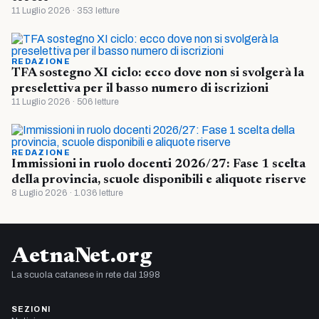
11 Luglio 2026 · 353 letture
REDAZIONE
TFA sostegno XI ciclo: ecco dove non si svolgerà la
preselettiva per il basso numero di iscrizioni
11 Luglio 2026 · 506 letture
REDAZIONE
Immissioni in ruolo docenti 2026/27: Fase 1 scelta
della provincia, scuole disponibili e aliquote riserve
8 Luglio 2026 · 1.036 letture
AetnaNet.org
La scuola catanese in rete dal 1998
SEZIONI