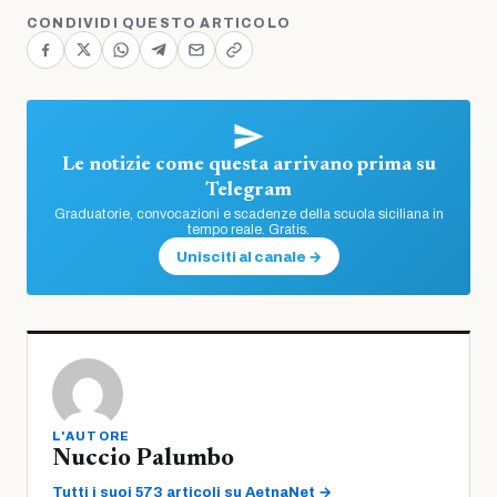
CONDIVIDI QUESTO ARTICOLO
Le notizie come questa arrivano prima su
Telegram
Graduatorie, convocazioni e scadenze della scuola siciliana in
tempo reale. Gratis.
Unisciti al canale →
L'AUTORE
Nuccio Palumbo
Tutti i suoi 573 articoli su AetnaNet →