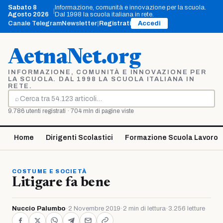
Vai
Sabato 8
Informazione, comunità e innovazione per la scuola.
|
al
Agosto 2026
Dal 1998 la scuola italiana in rete.
contenuto
Canale Telegram
Newsletter
|
Registrati
Accedi
AetnaNet.org
INFORMAZIONE, COMUNITÀ E INNOVAZIONE PER
LA SCUOLA. DAL 1998 LA SCUOLA ITALIANA IN
RETE.
⌕
Cerca
9.786 utenti registrati · 704 mln di pagine viste
Home
Dirigenti Scolastici
Formazione Scuola Lavoro
COSTUME E SOCIETÀ
Litigare fa bene
Nuccio Palumbo
·
2 Novembre 2019
·
2 min di lettura
·
3.256 letture