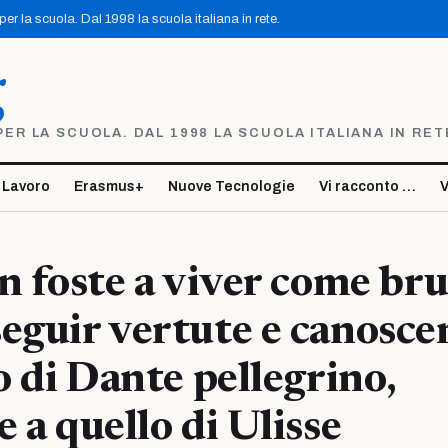
r la scuola. Dal 1998 la scuola italiana in rete.
g
R LA SCUOLA. DAL 1998 LA SCUOLA ITALIANA IN RET
 Lavoro
Erasmus+
Nuove Tecnologie
Vi racconto …
V
on foste a viver come bru
eguir vertute e canoscen
o di Dante pellegrino,
 a quello di Ulisse