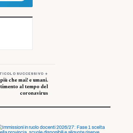
TICOLO SUCCESSIVO →
 più che mai! e umani.
ertimento al tempo del
coronavirus