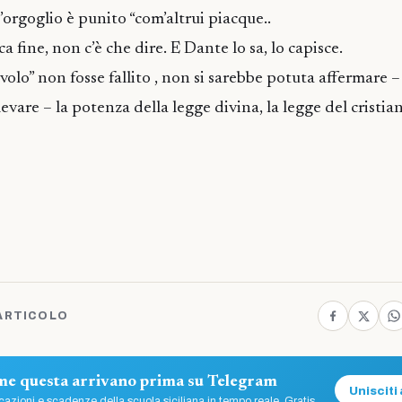
e l’orgoglio è punito “com’altrui piacque..
a fine, non c’è che dire. E Dante lo sa, lo capisce.
le volo” non fosse fallito , non si sarebbe potuta affermare 
evare – la potenza della legge divina, la legge del cristiano
ARTICOLO
ome questa arrivano prima su Telegram
Unisciti 
azioni e scadenze della scuola siciliana in tempo reale. Gratis.