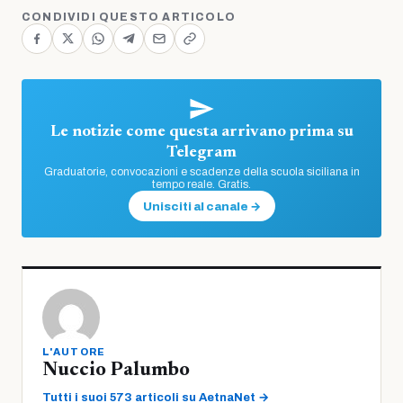
CONDIVIDI QUESTO ARTICOLO
Le notizie come questa arrivano prima su
Telegram
Graduatorie, convocazioni e scadenze della scuola siciliana in
tempo reale. Gratis.
Unisciti al canale →
L'AUTORE
Nuccio Palumbo
Tutti i suoi 573 articoli su AetnaNet →