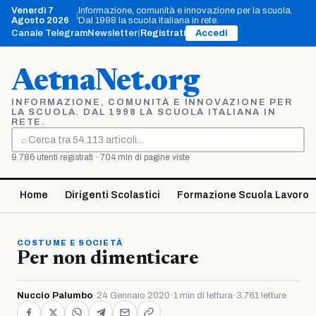
Vai
Venerdì 7
Informazione, comunità e innovazione per la scuola.
|
al
Agosto 2026
Dal 1998 la scuola italiana in rete.
contenuto
Canale Telegram
Newsletter
|
Registrati
Accedi
AetnaNet.org
INFORMAZIONE, COMUNITÀ E INNOVAZIONE PER
LA SCUOLA. DAL 1998 LA SCUOLA ITALIANA IN
RETE.
⌕
Cerca
9.786 utenti registrati · 704 mln di pagine viste
Home
Dirigenti Scolastici
Formazione Scuola Lavoro
COSTUME E SOCIETÀ
Per non dimenticare
Nuccio Palumbo
·
24 Gennaio 2020
·
1 min di lettura
·
3.761 letture