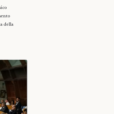
sico
mento
ca della