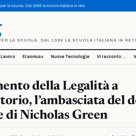
er la scuola. Dal 1998 la scuola italiana in rete.
g
R LA SCUOLA. DAL 1998 LA SCUOLA ITALIANA IN RET
 Lavoro
Erasmus+
Nuove Tecnologie
Vi racconto …
V
mento della Legalità a
orio, l’ambasciata del 
 di Nicholas Green