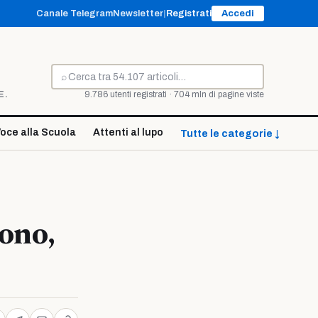
Canale Telegram
Newsletter
|
Registrati
Accedi
⌕
Cerca
E.
9.786 utenti registrati · 704 mln di pagine viste
oce alla Scuola
Attenti al lupo
Tutte le categorie ↓
dono,