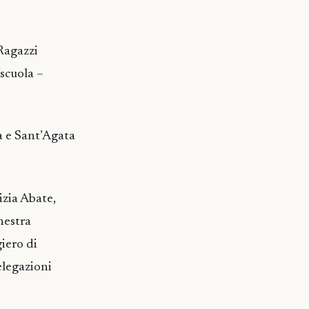
 Ragazzi
“scuola –
a e Sant’Agata
izia Abate,
hestra
iero di
elegazioni