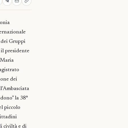
monia
ernazionale
e dei Gruppi
il presidente
 Maria
agistrato
ione dei
ell’Ambasciata
 dono” la 38°
el piccolo
ittadini
 civiltà e di