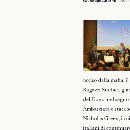
Giuseppe Adernò
·
1 Nove
ucciso dalla mafia: 
Ragazzi Sindaci, gui
del Dono, nel segno d
Ambasciata è stata so
Nicholas Green, i cu
italiani di continuar