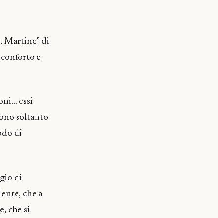
G. Martino” di
 conforto e
doni… essi
sono soltanto
odo di
gio di
dente, che a
, che si