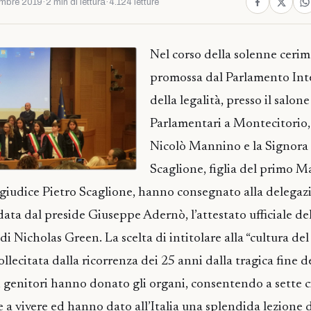
mbre 2019
·
2 min di lettura
·
4.124 letture
Nel corso della solenne ceri
promossa dal Parlamento Int
della legalità, presso il salon
Parlamentari a Montecitorio, 
Nicolò Mannino e la Signora
Scaglione, figlia del primo M
il giudice Pietro Scaglione, hanno consegnato alla delegaz
data dal preside Giuseppe Adernò, l’attestato ufficiale d
i Nicholas Green. La scelta di intitolare alla “cultura del
llecitata dalla ricorrenza dei 25 anni dalla tragica fine d
i genitori hanno donato gli organi, consentendo a sette c
e a vivere ed hanno dato all’Italia una splendida lezione di