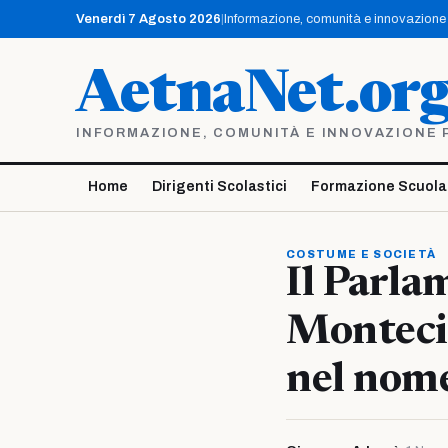
Vai
Venerdì 7 Agosto 2026
|
Informazione, comunità e innovazione p
al
contenuto
AetnaNet.or
INFORMAZIONE, COMUNITÀ E INNOVAZIONE PE
Home
Dirigenti Scolastici
Formazione Scuola
COSTUME E SOCIETÀ
Il Parla
Montecit
nel nome