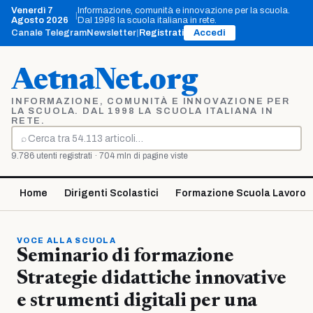
Vai
Venerdì 7
Informazione, comunità e innovazione per la scuola.
|
al
Agosto 2026
Dal 1998 la scuola italiana in rete.
contenuto
Canale Telegram
Newsletter
|
Registrati
Accedi
AetnaNet.org
INFORMAZIONE, COMUNITÀ E INNOVAZIONE PER
LA SCUOLA. DAL 1998 LA SCUOLA ITALIANA IN
RETE.
⌕
Cerca
9.786 utenti registrati · 704 mln di pagine viste
Home
Dirigenti Scolastici
Formazione Scuola Lavoro
VOCE ALLA SCUOLA
Seminario di formazione
Strategie didattiche innovative
e strumenti digitali per una