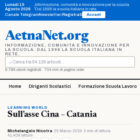
Vai
Lunedì 10
Informazione, comunità e innovazione per la scuola.
|
al
Agosto 2026
Dal 1998 la scuola italiana in rete.
contenuto
Canale Telegram
Newsletter
|
Registrati
Accedi
AetnaNet.org
INFORMAZIONE, COMUNITÀ E INNOVAZIONE PER
LA SCUOLA. DAL 1998 LA SCUOLA ITALIANA IN
RETE.
⌕
Cerca
9.786 utenti registrati · 704 mln di pagine viste
Home
Dirigenti Scolastici
Formazione Scuola Lavoro
LEARNING WORLD
Sull’asse Cina – Catania
Michelangelo Nicotra
·
25 Marzo 2019
·
3 min di lettura
·
41.409 letture