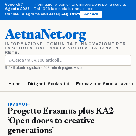
Vai
Venerdì 7
Informazione, comunità e innovazione per la scuola.
|
al
Agosto 2026
Dal 1998 la scuola italiana in rete.
contenuto
Canale Telegram
Newsletter
|
Registrati
Accedi
AetnaNet.org
INFORMAZIONE, COMUNITÀ E INNOVAZIONE PER
LA SCUOLA. DAL 1998 LA SCUOLA ITALIANA IN
RETE.
⌕
Cerca
9.786 utenti registrati · 704 mln di pagine viste
Home
Dirigenti Scolastici
Formazione Scuola Lavoro
ERASMUS+
Progetto Erasmus plus KA2
‘Open doors to creative
generations’