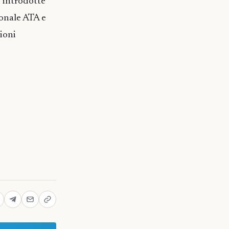
e introdotte
sonale ATA e
zioni