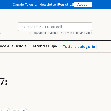
Canale Telegram
Newsletter
|
Registrati
Accedi
⌕
Cerca
E.
9.786 utenti registrati · 704 mln di pagine viste
oce alla Scuola
Attenti al lupo
Tutte le categorie ↓
7: