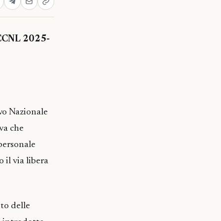
l CCNL 2025-
ivo Nazionale
iva che
 personale
 il via libera
to delle