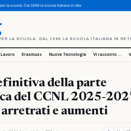
r la scuola. Dal 1998 la scuola italiana in rete.
g
R LA SCUOLA. DAL 1998 LA SCUOLA ITALIANA IN RET
 Lavoro
Erasmus+
Nuove Tecnologie
Vi racconto …
V
finitiva della parte
ca del CCNL 2025-202
 arretrati e aumenti