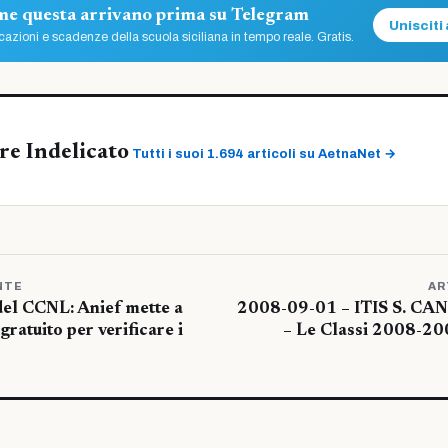
ome questa arrivano prima su Telegram
Unisciti 
azioni e scadenze della scuola siciliana in tempo reale. Gratis.
re Indelicato
Tutti i suoi 1.694 articoli su AetnaNet →
NTE
AR
del CCNL: Anief mette a
2008-09-01 – ITIS S. C
gratuito per verificare i
– Le Classi 2008-200