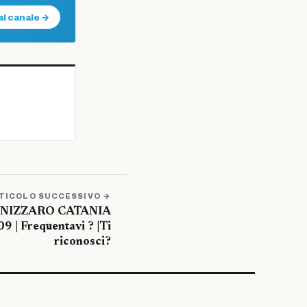
al canale →
TICOLO SUCCESSIVO →
ANNIZZARO CATANIA
9 | Frequentavi ? |Ti
riconosci?