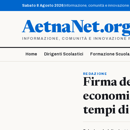
Vai
Sabato 8 Agosto 2026
|
Informazione, comunità e innovazione pe
al
contenuto
AetnaNet.or
INFORMAZIONE, COMUNITÀ E INNOVAZIONE PE
Home
Dirigenti Scolastici
Formazione Scuola
REDAZIONE
Firma de
economi
tempi di