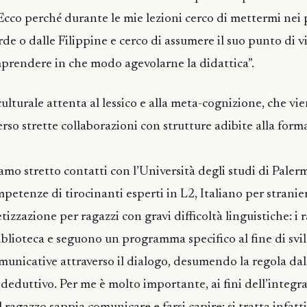
cco perché durante le mie lezioni cerco di mettermi nei 
e o dalle Filippine e cerco di assumere il suo punto di v
prendere in che modo agevolarne la didattica”.
ulturale attenta al lessico e alla meta-cognizione, che vi
verso strette collaborazioni con strutture adibite alla for
mo stretto contatti con l’Università degli studi di Paler
petenze di tirocinanti esperti in L2, Italiano per stranie
etizzazione per ragazzi con gravi difficoltà linguistiche: i 
iblioteca e seguono un programma specifico al fine di sv
nicative attraverso il dialogo, desumendo la regola dal
 deduttivo. Per me è molto importante, ai fini dell’integr