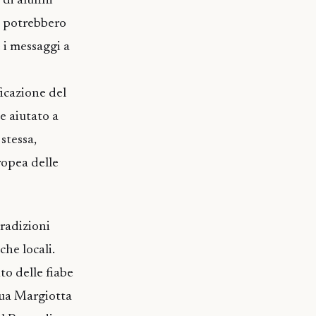
i di alunni
e, potrebbero
 i messaggi a
ficazione del
ne aiutato a
stessa,
uropea delle
tradizioni
che locali.
to delle fiabe
nua Margiotta