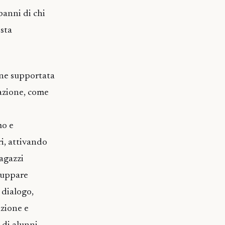
panni di chi
ista
ene supportata
mazione, come
mo e
ri, attivando
ragazzi
iluppare
 dialogo,
azione e