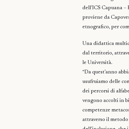
dell’ICS Capuana – E
proviene da Capoverd
etnografico, per com
Una didattica multic
dal territorio, attra
le Università.
“Da quest’anno abbia
usufruiamo delle com
dei percorsi di alfab
vengono accolti in b
competenze metacomu
attraverso il metodo