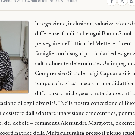
 Gennaio 2019
·
4 min di lettura
·
3.261 letture
Integrazione, inclusione, valorizzazione de
differenze: finalità che ogni Buona Scuol
perseguire nell’ottica del Mettere al cent
famiglie con bisogni particolari ed esigen
culturalmente determinate. Un impegno ch
Comprensivo Statale Luigi Capuana si è a
tempo e che si estrinseca in una didattica 
differenze etniche, sostenuta da docenti e
zzazione di ogni diversità. “Nella nostra concezione di Bu
desistere dall’adottare una visione etnocentrica, per met
ro, del debole – commenta Alessandra Margiotta, docente 
coordinatrice della Multiculturalità presso il plesso scuo