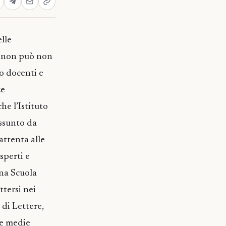
lle
a non può non
ro docenti e
ze
e l’Istituto
ssunto da
attenta alle
sperti e
ona Scuola
tersi nei
di Lettere,
le medie