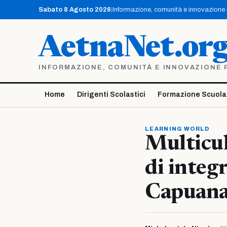
Vai
Sabato 8 Agosto 2026
|
Informazione, comunità e innovazione pe
al
contenuto
AetnaNet.or
INFORMAZIONE, COMUNITÀ E INNOVAZIONE PE
Home
Dirigenti Scolastici
Formazione Scuola
LEARNING WORLD
Multicul
di integ
Capuana