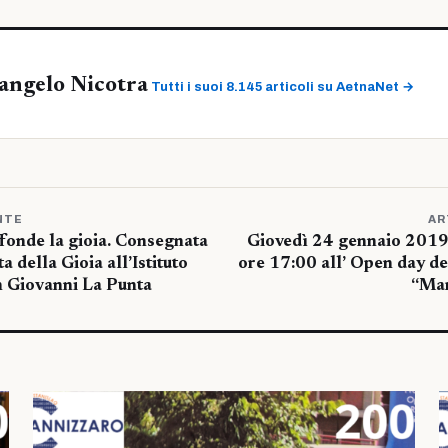
angelo Nicotra
Tutti i suoi 8.145 articoli su AetnaNet →
NTE
AR
fonde la gioia. Consegnata
Giovedì 24 gennaio 2019 
a della Gioia all’Istituto
ore 17:00 all’ Open day d
n Giovanni La Punta
“Mar