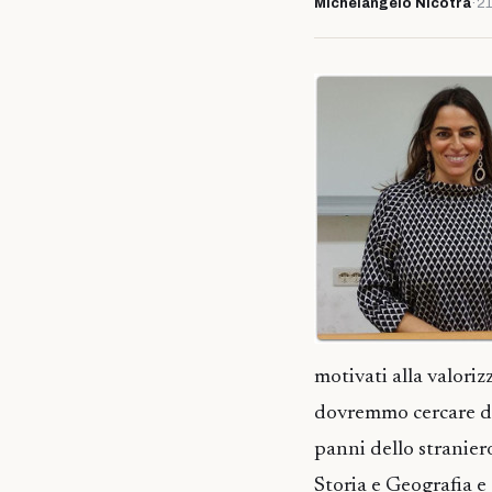
Michelangelo Nicotra
·
21
motivati alla valori
dovremmo cercare di 
panni dello stranie
Storia e Geografia e 