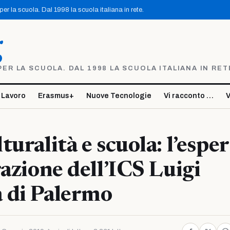
r la scuola. Dal 1998 la scuola italiana in rete.
g
R LA SCUOLA. DAL 1998 LA SCUOLA ITALIANA IN RET
 Lavoro
Erasmus+
Nuove Tecnologie
Vi racconto …
V
turalità e scuola: l’espe
razione dell’ICS Luigi
 di Palermo