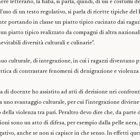
re letterario, la fiaba, si parla, quindi, di usi e costumi d
l’uso di un testo regolativo, si parla di ricette tipiche del
te portando in classe un piatto tipico cucinato dai ragaz
n piatto tipico realizzato da compagni di altra nazional
vitabili diversità culturali e culinarie”.
o culturale, di integrazione, in cui i ragazzi diventano p
’ottica di contrastare fenomeni di denigrazione e violenza
 di docente ho assistito ad atti di derisione nei confront
nta uno svantaggio culturale, per cui l’integrazione divi
 della violenza tra pari. Peraltro devo dire che, da parte 
ioni sono un atto di difesa, per esempio dalla pelle nera,
tivo, anche se non si capisce in che senso. In effetti que