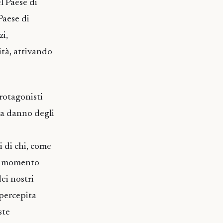
el Paese di
 Paese di
zi,
ità, attivando
rotagonisti
 a danno degli
i di chi, come
ene momento
dei nostri
 percepita
ste