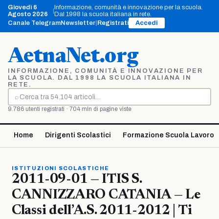
Vai
Giovedì 6
Informazione, comunità e innovazione per la scuola.
|
al
Agosto 2026
Dal 1998 la scuola italiana in rete.
contenuto
Canale Telegram
Newsletter
|
Registrati
Accedi
AetnaNet.org
INFORMAZIONE, COMUNITÀ E INNOVAZIONE PER
LA SCUOLA. DAL 1998 LA SCUOLA ITALIANA IN
RETE.
⌕
Cerca
9.786 utenti registrati · 704 mln di pagine viste
Home
Dirigenti Scolastici
Formazione Scuola Lavoro
ISTITUZIONI SCOLASTICHE
2011-09-01 — ITIS S.
CANNIZZARO CATANIA — Le
Classi dell’A.S. 2011-2012 | Ti