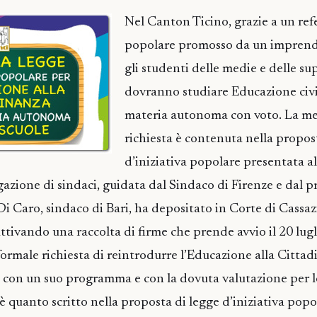
Nel Canton Ticino, grazie a un r
popolare promosso da un imprendi
gli studenti delle medie e delle su
dovranno studiare Educazione civ
materia autonoma con voto. La m
richiesta è contenuta nella propos
d’iniziativa popolare presentata a
azione di sindaci, guidata dal Sindaco di Firenze e dal p
i Caro, sindaco di Bari, ha depositato in Corte di Cassaz
attivando una raccolta di firme che prende avvio il 20 lugli
formale richiesta di reintrodurre l’Educazione alla Citta
 con un suo programma e con la dovuta valutazione per le
è quanto scritto nella proposta di legge d’iniziativa popo