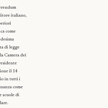
eferendum
tore italiano,
periori
ica come
edesima
ta di legge
lla Camera dei
residente
ione il 14
o in tutti i
dinanza come
 scuole di
lare.