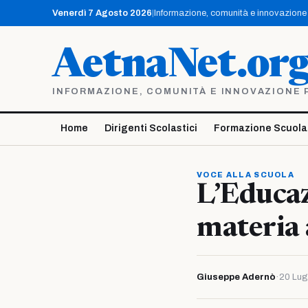
Vai
Venerdì 7 Agosto 2026
|
Informazione, comunità e innovazione p
al
contenuto
AetnaNet.or
INFORMAZIONE, COMUNITÀ E INNOVAZIONE PE
Home
Dirigenti Scolastici
Formazione Scuola
VOCE ALLA SCUOLA
L’Educaz
materia
Giuseppe Adernò
·
20 Lug