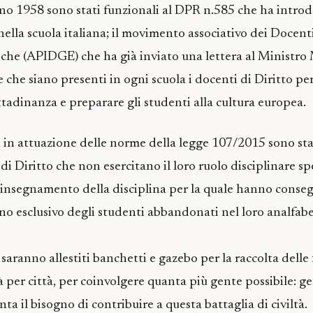
ugno 1958 sono stati funzionali al DPR n.585 che ha intro
ella scuola italiana; il movimento associativo dei Docenti
he (APIDGE) che ha già inviato una lettera al Ministro
 che siano presenti in ogni scuola i docenti di Diritto per
ttadinanza e preparare gli studenti alla cultura europea.
a, in attuazione delle norme della legge 107/2015 sono sta
di Diritto che non esercitano il loro ruolo disciplinare s
’insegnamento della disciplina per la quale hanno conse
anno esclusivo degli studenti abbandonati nel loro analfab
 saranno allestiti banchetti e gazebo per la raccolta delle
tà per città, per coinvolgere quanta più gente possibile: ge
ta il bisogno di contribuire a questa battaglia di civiltà.