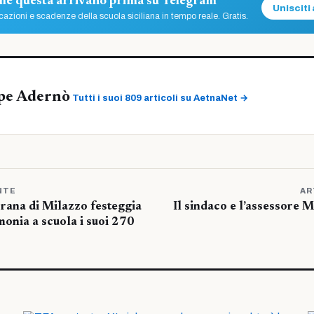
ome questa arrivano prima su Telegram
Unisciti 
azioni e scadenze della scuola siciliana in tempo reale. Gratis.
pe Adernò
Tutti i suoi 809 articoli su AetnaNet →
NTE
AR
rana di Milazzo festeggia
Il sindaco e l’assessore M
onia a scuola i suoi 270