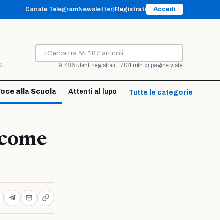
Canale Telegram
Newsletter
|
Registrati
Accedi
⌕
Cerca
E.
9.786 utenti registrati · 704 mln di pagine viste
oce alla Scuola
Attenti al lupo
Tutte le categorie ↓
a come