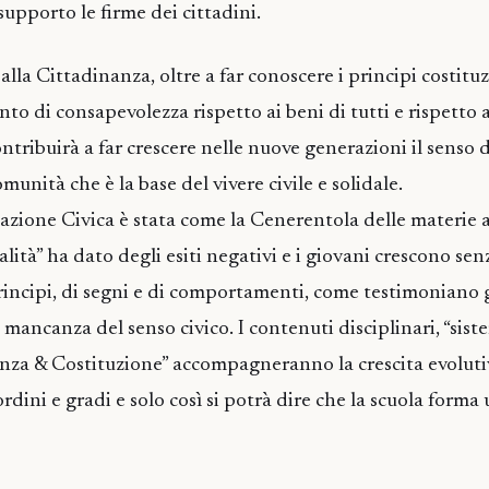
upporto le firme dei cittadini.
lla Cittadinanza, oltre a far conoscere i principi costituz
nto di consapevolezza rispetto ai beni di tutti e rispetto 
tribuirà a far crescere nelle nuove generazioni il senso d
unità che è la base del vivere civile e solidale.
azione Civica è stata come la Cenerentola delle materie a 
lità” ha dato degli esiti negativi e i giovani crescono sen
principi, di segni e di comportamenti, come testimoniano gl
ancanza del senso civico. I contenuti disciplinari, “siste
inanza & Costituzione” accompagneranno la crescita evoluti
ordini e gradi e solo così si potrà dire che la scuola forma