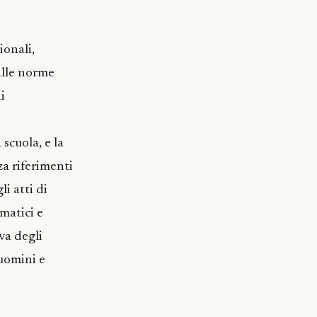
ionali,
alle norme
i
scuola, e la
za riferimenti
i atti di
matici e
va degli
 uomini e