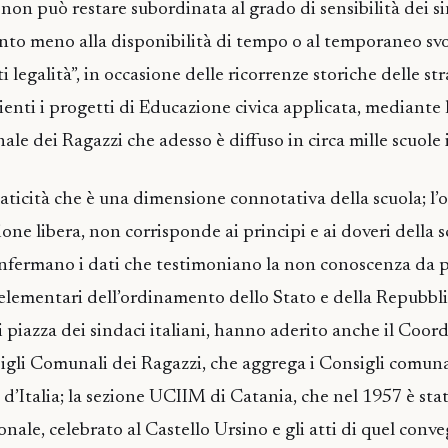
non può restare subordinata al grado di sensibilità dei s
tanto meno alla disponibilità di tempo o al temporaneo s
i legalità”, in occasione delle ricorrenze storiche delle str
ienti i progetti di Educazione civica applicata, mediante 
e dei Ragazzi che adesso è diffuso in circa mille scuole i
aticità che è una dimensione connotativa della scuola; l’o
zione libera, non corrisponde ai principi e ai doveri della s
nfermano i dati che testimoniano la non conoscenza da p
elementari dell’ordinamento dello Stato e della Repubblic
di piazza dei sindaci italiani, hanno aderito anche il Coo
igli Comunali dei Ragazzi, che aggrega i Consigli comuna
e d’Italia; la sezione UCIIM di Catania, che nel 1957 è st
nale, celebrato al Castello Ursino e gli atti di quel conv