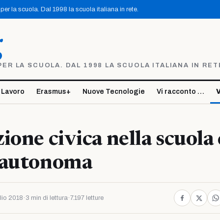
er la scuola. Dal 1998 la scuola italiana in rete.
g
R LA SCUOLA. DAL 1998 LA SCUOLA ITALIANA IN RET
 Lavoro
Erasmus+
Nuove Tecnologie
Vi racconto …
V
ione civica nella scuol
 autonoma
lio 2018
·
3 min di lettura
·
7.197 letture