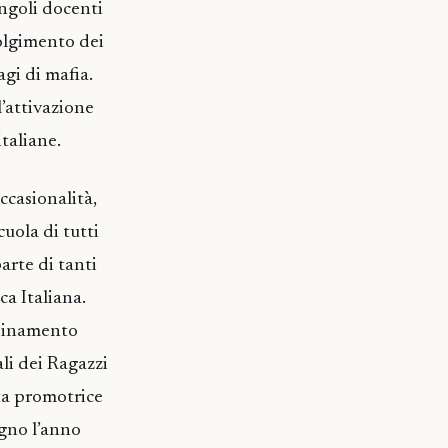
ingoli docenti
volgimento dei
agi di mafia.
l’attivazione
taliane.
ccasionalità,
cuola di tutti
arte di tanti
a Italiana.
rdinamento
li dei Ragazzi
ata promotrice
egno l’anno