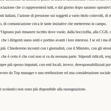
sociazione che ci rappresenterà tutti, e dal giorno dopo saranno operativ
enti italiani, l’azione di pressione sui soggetti a vario titolo coinvolti, di
ro, di comunicazione circa le tante iniziative che metteremo in campo.
 “Ognuno può rimanere iscritto dove vuole, dalla bocciofila, alla CGIL
 i dirigenti siano uniti e portino avanti i loro interessi. I se ed i ma d
più. Chiederemo incontri con i giornalisti, con il Ministro, con gli stessi
 che è certo è che così non si va da nessuna parte. Stipendi ridicoli, res
re più spesso imputati, con enti locali, invece, deresponsabilizzati pur 
lavoro da Top manager e una retribuzione ed una considerazione sociale
ti scolastici non sono più disponibile alla rassegnazione.