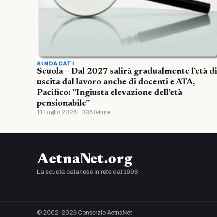
SINDACATI
Scuola – Dal 2027 salirà gradualmente l’età di
uscita dal lavoro anche di docenti e ATA,
Pacifico: ”Ingiusta elevazione dell’età
pensionabile”
11 Luglio 2026 · 386 letture
AetnaNet.org
La scuola catanese in rete dal 1998
© 2002–2026 Consorzio AetnaNet