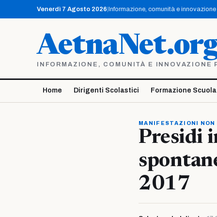
Vai
Venerdì 7 Agosto 2026
|
Informazione, comunità e innovazione p
al
contenuto
AetnaNet.or
INFORMAZIONE, COMUNITÀ E INNOVAZIONE PE
Home
Dirigenti Scolastici
Formazione Scuola
MANIFESTAZIONI NON
Presidi 
spontan
2017