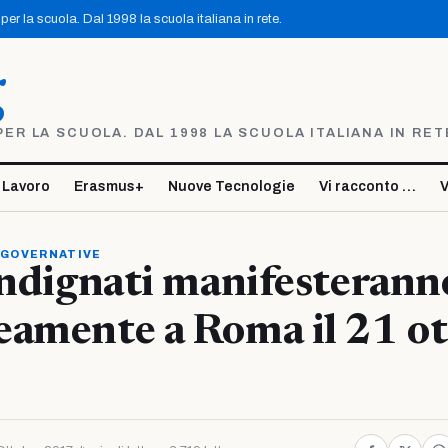
er la scuola. Dal 1998 la scuola italiana in rete.
g
R LA SCUOLA. DAL 1998 LA SCUOLA ITALIANA IN RET
 Lavoro
Erasmus+
Nuove Tecnologie
Vi racconto …
V
 GOVERNATIVE
indignati manifesterann
eamente a Roma il 21 o