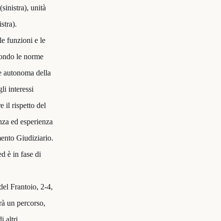
sinistra), unità
istra).
le funzioni e le
secondo le norme
ne autonoma della
li interessi
 il rispetto del
ienza ed esperienza
mento Giudiziario.
d è in fase di
del Frantoio, 2-4,
erà un percorso,
i altri