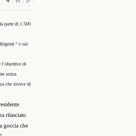
da parte di 1.500
rigenti “ e sul
 l’obiettivo di
ante senza
zza che invece di
residente
 rilasciato
ma goccia che