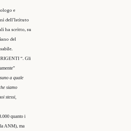
”
iologo e
i dell’Istituto
 ha scritto, su
diano del
sabile.
DIRIGENTI “. Gli
icamente”
suno a quale
 che siamo
i stessi,
 8.000 quanto i
gla ANM), ma