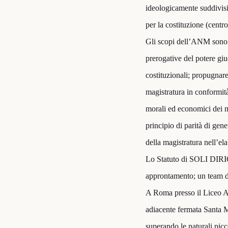
ideologicamente suddivisi 
per la costituzione (centr
Gli scopi dell’ANM sono en
prerogative del potere giud
costituzionali; propugnar
magistratura in conformità 
morali ed economici dei mag
principio di parità di gene
della magistratura nell’el
Lo Statuto di SOLI DIRI
approntamento; un team di
A Roma presso il Liceo Ar
adiacente fermata Santa M
superando le naturali picco