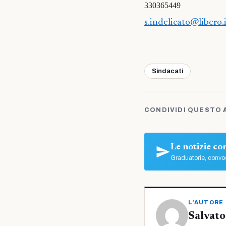
330365449
s.indelicato@libero.
Sindacati
CONDIVIDI QUESTO 
Le notizie c
Graduatorie, convoc
L'AUTORE
Salvato