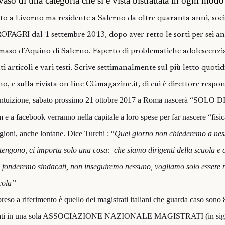
 vaso di una categoria che si è vista bistrattata in ogni modo
to a Livorno ma residente a Salerno da oltre quaranta anni, soc
PROFAGRI dal 1 settembre 2013, dopo aver retto le sorti per sei ann
o d’Aquino di Salerno. Esperto di problematiche adolescenziali
 articoli e vari testi. Scrive settimanalmente sul più letto quoti
, e sulla rivista on line CGmagazine.it, di cui è direttore respon
 intuizione, sabato prossimo 21 ottobre 2017 a Roma nascerà “SOLO 
gram e a facebook verranno nella capitale a loro spese per far nascere “fis
egioni, anche lontane. Dice Turchi : “
Quel giorno non chiederemo a nes
tengono, ci importa solo una cosa:
che siamo dirigenti della scuola e
on fonderemo sindacati, non inseguiremo nessuno, vogliamo solo essere no
cola”
reso a riferimento è quello dei magistrati italiani che guarda caso sono
anizzati in una sola ASSOCIAZIONE NAZIONALE MAGISTRATI (in si