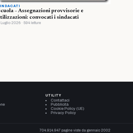
INDACATI
cuola – Assegnazioni provvisorie e
tilizzazioni: convocati i sindacati
 Luglio 2026 · 594 letture
UTILITY
Contattaci
one
Pubblicità
Cookie Policy (UE)
Privacy Policy
704.914.947 pagine viste da gennaio 2002