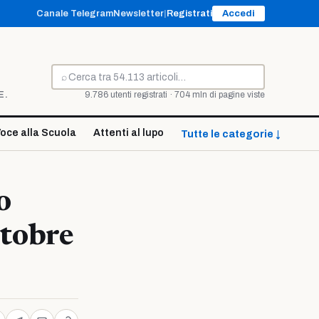
Canale Telegram
Newsletter
|
Registrati
Accedi
⌕
Cerca
E.
9.786 utenti registrati · 704 mln di pagine viste
oce alla Scuola
Attenti al lupo
Tutte le categorie ↓
o
ttobre