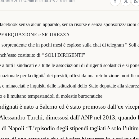
Ottobre 2017
·
4 min di lettura
·
6.719 letture
 facebook senza alcun apparato, senza risorse e senza sponsorizzazioni 
grido PEREQUAZIONE e SICUREZZA.
rprendente che in pochi mesi è esploso sulla chat di telegram “ Soli di
 anch’esso costituito di “ SOLI DIRIGENTI”
 tutti i sindacati e a tutte le associazioni di dirigenti scolastici e si pone
 nazionale per la dignità dei presidi, offesi da una retribuzione mortific
 minacciati e inquisiti dalle istituzioni dello Stato deputate alla sicure
ano e li multano tempestandoli di molestie burocratiche.
dignati è nato a Salerno ed è stato promosso dall’ex vicep
Alessandro Turchi, dimessosi dall’ANP nel 2013, quando ha
o di Napoli :”L’episodio degli stipendi tagliati è solo l’ulti