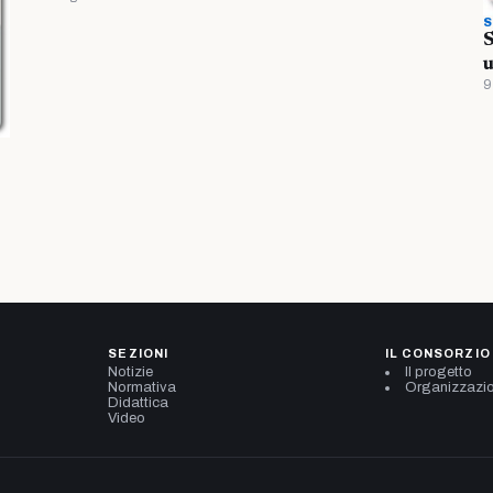
S
S
u
9
SEZIONI
IL CONSORZIO
Notizie
Il progetto
Normativa
Organizzazi
Didattica
Video