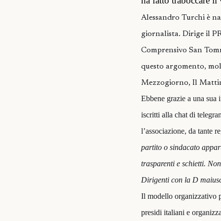
ha fatto traboccare il
Alessandro Turchi è na
giornalista. Dirige il 
Comprensivo San Tommas
questo argomento, molti
Mezzogiorno, Il Mattino
Ebbene grazie a una sua
iscritti alla chat di tele
l’associazione, da tante r
partito o sindacato appar
trasparenti e schietti. N
Dirigenti con la D maius
Il modello organizzativo p
presidi italiani e org