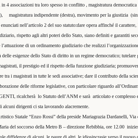
in 4 associazioni tra loro spesso in conflitto , magistratura democratica (
o),
magistratura indipendente (destra), movimento per la giustizia
(sin
unciati nell’articolo 2 del suo statuto:dare opera affinché il carattere, 
iziario, rispetto agli altri poteri dello Stato, siano definiti e garantiti 
e l’attuazione di un ordinamento giudiziario che realizzi l’organizzazio
delle esigenze dello Stato di diritto in un regime democratico; tutelare g
istrati, il prestigio ed il rispetto della funzione giudiziaria; promuovere
re tra i magistrati in tutte le sedi associative; dare il contributo della sc
aborazione delle riforme legislative, con particolare riguardo all’Ordina
GENTI, ricalcherà
lo Statuto dell’ANM e sarà
articolato e complesso e
 alcuni dirigenti ci sta lavorando alacremente.
tistico Statale “Enzo Rossi” della preside Mariagrazia Dardanelli, Via 
aria del soccorso della Metro B – direzione Rebibbia, ore 12.00
inizi
le diffidenze di alcuni, le paure di altri, le idiosincrasie verso il nuovo d