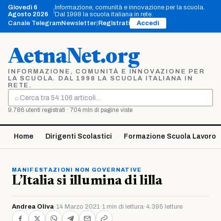
Vai
Giovedì 6
Informazione, comunità e innovazione per la scuola.
|
al
Agosto 2026
Dal 1998 la scuola italiana in rete.
contenuto
Canale Telegram
Newsletter
|
Registrati
Accedi
AetnaNet.org
INFORMAZIONE, COMUNITÀ E INNOVAZIONE PER
LA SCUOLA. DAL 1998 LA SCUOLA ITALIANA IN
RETE.
⌕
Cerca
9.786 utenti registrati · 704 mln di pagine viste
Home
Dirigenti Scolastici
Formazione Scuola Lavoro
MANIFESTAZIONI NON GOVERNATIVE
L’Italia si illumina di lilla
Andrea Oliva
·
14 Marzo 2021
·
1 min di lettura
·
4.395 letture