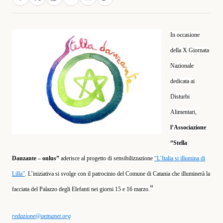
In occasione
della X Giornata
Nazionale
dedicata ai
Disturbi
Alimentari,
l’Associazione
“Stella
Danzante – onlus”
aderisce al progetto di sensibilizzazione
“L’Italia si illumina di
Lilla”
. L’iniziativa si svolge con il patrocinio del Comune di Catania che illuminerà la
“
facciata del Palazzo degli Elefanti nei giorni 15 e 16 marzo.
redazione@aetnanet.org