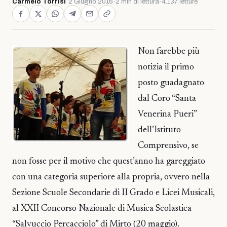
Carmelo Torrisi
·
2 Giugno 2016
·
2 min di lettura
·
4.137 letture
Non farebbe più
notizia il primo
posto guadagnato
dal Coro “Santa
Venerina Pueri”
dell’Istituto
Comprensivo, se
non fosse per il motivo che quest’anno ha gareggiato
con una categoria superiore alla propria, ovvero nella
Sezione Scuole Secondarie di II Grado e Licei Musicali,
al XXII Concorso Nazionale di Musica Scolastica
“Salvuccio Percacciolo” di Mirto (20 maggio).