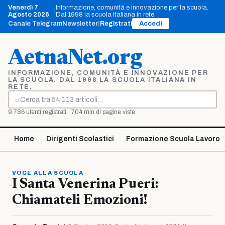
Vai
Venerdì 7
Informazione, comunità e innovazione per la scuola.
|
al
Agosto 2026
Dal 1998 la scuola italiana in rete.
contenuto
Canale Telegram
Newsletter
|
Registrati
Accedi
AetnaNet.org
INFORMAZIONE, COMUNITÀ E INNOVAZIONE PER
LA SCUOLA. DAL 1998 LA SCUOLA ITALIANA IN
RETE.
⌕
Cerca
9.786 utenti registrati · 704 mln di pagine viste
Home
Dirigenti Scolastici
Formazione Scuola Lavoro
VOCE ALLA SCUOLA
I Santa Venerina Pueri:
Chiamateli Emozioni!