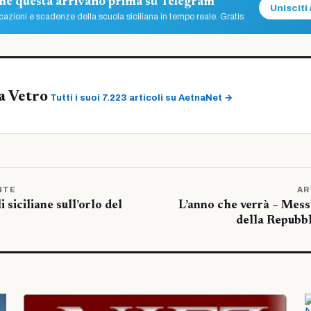
ome questa arrivano prima su Telegram
Unisciti 
azioni e scadenze della scuola siciliana in tempo reale. Gratis.
a Vetro
Tutti i suoi 7.223 articoli su AetnaNet →
NTE
AR
 siciliane sull’orlo del
L’anno che verrà – Mess
della Repubbl