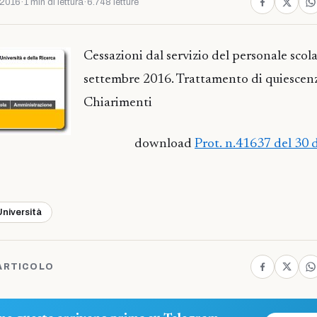
 2016
·
1 min di lettura
·
6.748 letture
Cessazioni dal servizio del personale scola
settembre 2016. Trattamento di quiescen
Chiarimenti
download
Prot. n.41637 del 30
Università
ARTICOLO