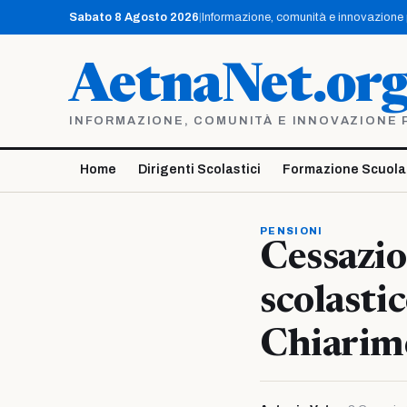
Vai
Sabato 8 Agosto 2026
|
Informazione, comunità e innovazione pe
al
contenuto
AetnaNet.or
INFORMAZIONE, COMUNITÀ E INNOVAZIONE PE
Home
Dirigenti Scolastici
Formazione Scuola
PENSIONI
Cessazio
scolasti
Chiarim