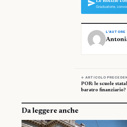
Le notizie c
Graduatorie, convoc
L'AUTORE
Antoni
← ARTICOLO PRECEDE
POR: le scuole statali
baratro finanziario?
Da leggere anche