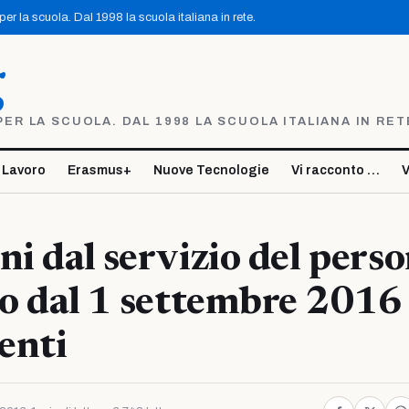
r la scuola. Dal 1998 la scuola italiana in rete.
g
R LA SCUOLA. DAL 1998 LA SCUOLA ITALIANA IN RET
 Lavoro
Erasmus+
Nuove Tecnologie
Vi racconto …
V
ni dal servizio del pers
co dal 1 settembre 2016
enti