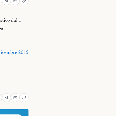
stico dal 1
za.
 dicembre 2015