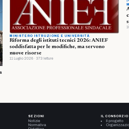
M
A
c
s
1
MINISTERO ISTRUZIONE E UNIVERSITÀ
Riforma degli istituti tecnici 2026: ANIEF
soddisfatta per le modifiche, ma servono
nuove risorse
11 Luglio 2026 · 373 letture
a
SEZIONI
IL CONSORZIO
Notizie
Il progetto
Normativa
Organizzazi
Didattica