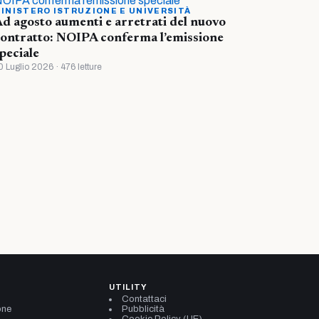
INISTERO ISTRUZIONE E UNIVERSITÀ
d agosto aumenti e arretrati del nuovo
ontratto: NOIPA conferma l’emissione
peciale
0 Luglio 2026 · 476 letture
UTILITY
Contattaci
one
Pubblicità
Cookie Policy (UE)