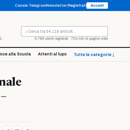
Canale Telegram
Newsletter
|
Registrati
Accedi
⌕
Cerca
E.
9.786 utenti registrati · 704 mln di pagine viste
oce alla Scuola
Attenti al lupo
Tutte le categorie ↓
onale
 –